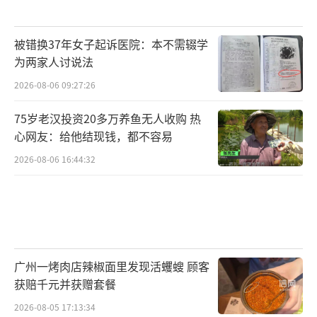
被错换37年女子起诉医院：本不需辍学
为两家人讨说法
2026-08-06 09:27:26
75岁老汉投资20多万养鱼无人收购 热
心网友：给他结现钱，都不容易
2026-08-06 16:44:32
广州一烤肉店辣椒面里发现活蠼螋 顾客
获赔千元并获赠套餐
2026-08-05 17:13:34