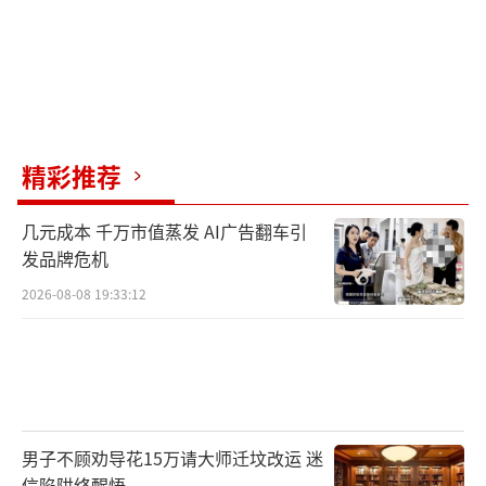
精彩推荐
几元成本 千万市值蒸发 AI广告翻车引
发品牌危机
2026-08-08 19:33:12
男子不顾劝导花15万请大师迁坟改运 迷
信陷阱终醒悟