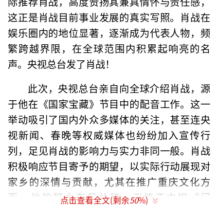
际推荐肖战，高度赞扬其兼具情怀与责任感，
这正是肖战目前事业发展的真实写照。肖战在
娱乐圈内的地位显著，逐渐成为代表人物，频
繁跨越界限，在全球范围内积累起响亮的名
声。央视总台发了肖战！
此次，央视总台亲自向全球介绍肖战，源
于他在《国家宝藏》节目中的配音工作。这一
举动吸引了国内外众多媒体的关注，甚至连央
视新闻、春晚等权威媒体也纷纷加入宣传行
列，足见肖战的影响力与实力非同一般。肖战
积极响应节目寄予的期望，以实际行动展现对
家乡的深情与贡献，尤其在推广重庆文化方
面，他的努力有目共睹，无愧于内娱“门
点击查看全文(剩余
50
%)
面”的称号，持续以正面形象突破界限，走向