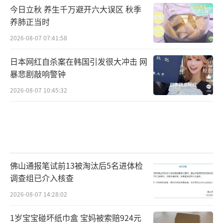
今日立秋 养生千万避开六大误区 秋季
养肺正当时
2026-08-07 07:41:58
日本网红自杀案在韩国引发很大冲击 网
暴悲剧敲响警钟
2026-08-07 10:45:32
佛山通报笔试前13被淘汰后5名进体检
调查组已介入核查
2026-08-07 14:28:02
1岁宝宝碰坏纸巾盒 宝妈被索赔924元