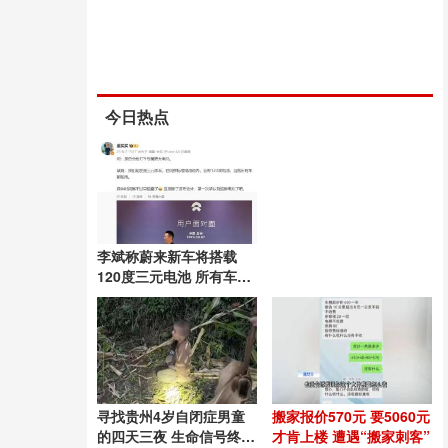
今日热点
李斌称蔚来新车将搭载
120度三元电池 所有车型
通用
寻找贵州4岁自闭症男童
搬家报价570元 要5060元
的四天三夜 生命信号终被
才肯上楼 遭遇“搬家刺客”