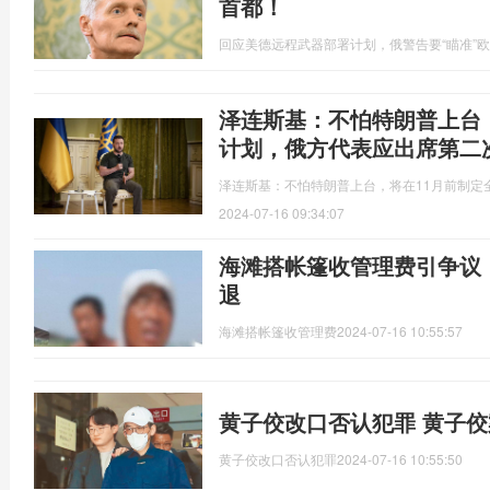
首都！
回应美德远程武器部署计划，俄警告要“瞄准”
泽连斯基：不怕特朗普上台
计划，俄方代表应出席第二
泽连斯基：不怕特朗普上台，将在11月前制定
2024-07-16 09:34:07
海滩搭帐篷收管理费引争议
退
海滩搭帐篷收管理费
2024-07-16 10:55:57
黄子佼改口否认犯罪 黄子
黄子佼改口否认犯罪
2024-07-16 10:55:50