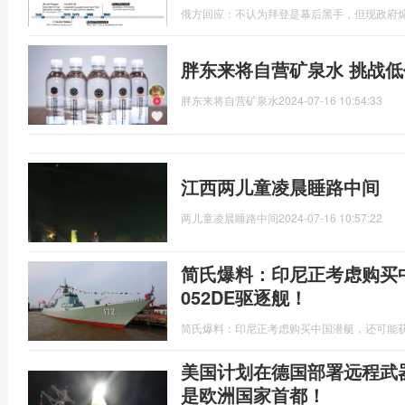
俄方回应：不认为拜登是幕后黑手，但现政府
胖东来将自营矿泉水 挑战
胖东来将自营矿泉水
2024-07-16 10:54:33
江西两儿童凌晨睡路中间
两儿童凌晨睡路中间
2024-07-16 10:57:22
简氏爆料：印尼正考虑购买
052DE驱逐舰！
简氏爆料：印尼正考虑购买中国潜艇，还可能获
美国计划在德国部署远程武
是欧洲国家首都！