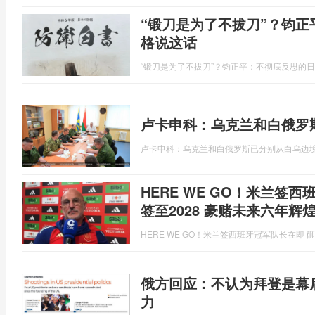
“锻刀是为了不拔刀”？钧
格说这话
“锻刀是为了不拔刀”？钧正平：不彻底反思的
卢卡申科：乌克兰和白俄罗
卢卡申科：乌克兰和白俄罗斯已分别从白乌边
HERE WE GO！米兰签
签至2028 豪赌未来六年辉
HERE WE GO！米兰签西班牙冠军队长在即 砸
俄方回应：不认为拜登是幕
力