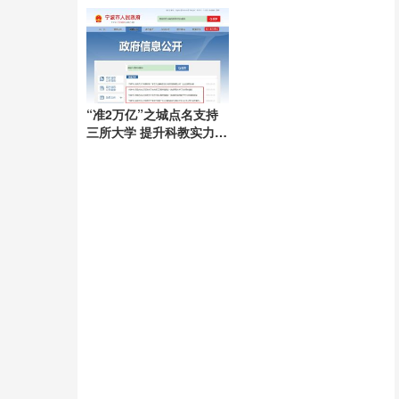
锁定
“准2万亿”之城点名支持
三所大学 提升科教实力助
推发展