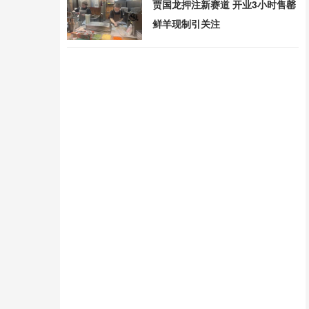
贾国龙押注新赛道 开业3小时售罄
鲜羊现制引关注