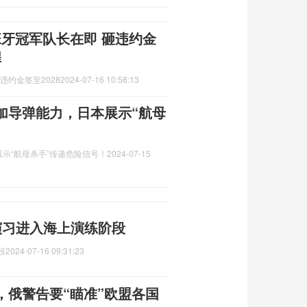
西班牙冠军队长在即 砸违约金
煌
违约金签至2028
2024-07-16 10:58:13
加导弹能力，日本展示“航母
示“航母杀手”传递危险信号！
2024-07-15
合演习进入海上演练阶段
段
2024-07-16 09:31:23
，俄警告要“瞄准”欧盟各国