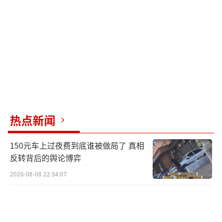
山东舰远航表示：“中国军队将常态组织类似
演训活动。”
张军社表示，中国航母在南海海域和西太
平洋的远海训练均已经实现常态化，这与航母
担负的作战任务密不可分。航母负责海上防
御，不能总是“宅”在母港中，必须在远海训
练中提高航母及航母编队的总体作战能
热点新闻
力。“山东舰无论是在南海还是到西太平洋进
行常态化训练，都符合国际法和国际通行做
150元车上过夜费到底谁被做局了 真相
法，有利于提高维护国家主权、安全、发展利
反转背后的舆论博弈
益的能力，有利于维护地区和世界的和平稳
2026-08-08 22:34:07
定。”
针对国际媒体对中国航母动向的高度关注