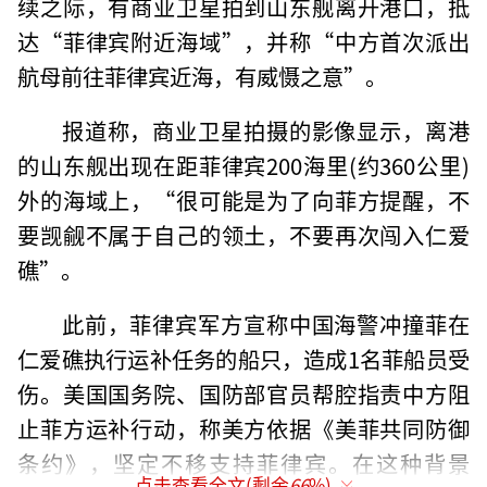
续之际，有商业卫星拍到山东舰离开港口，抵
达“菲律宾附近海域”，并称“中方首次派出
航母前往菲律宾近海，有威慑之意”。
报道称，商业卫星拍摄的影像显示，离港
的山东舰出现在距菲律宾200海里(约360公里)
外的海域上，“很可能是为了向菲方提醒，不
要觊觎不属于自己的领土，不要再次闯入仁爱
礁”。
此前，菲律宾军方宣称中国海警冲撞菲在
仁爱礁执行运补任务的船只，造成1名菲船员受
伤。美国国务院、国防部官员帮腔指责中方阻
止菲方运补行动，称美方依据《美菲共同防御
条约》，坚定不移支持菲律宾。在这种背景
点击查看全文(剩余
66
%)