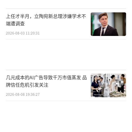
以及作出的猜测性分析，张军社认为，包括航
母、万吨大驱等在内的中国海军海上力量的发
上任才半月，立陶宛新总理涉嫌学术不
展以及海上作战能力的提升，可以使中国海军
端遭调查
有效地维护国家领土主权和海洋权益。“这对
2026-08-03 11:20:31
个别针对中国实施侵权挑衅的国家而言，自然
是强有力的威慑。对于一些国家在南海海域的
侵权挑衅行为，中国军队会坚决捍卫中国的领
土主权和海洋权益。”
（责任编辑：周晶晶 CN032）
几元成本的AI广告导致千万市值蒸发 品
牌信任危机引发关注
2026-08-08 19:36:27