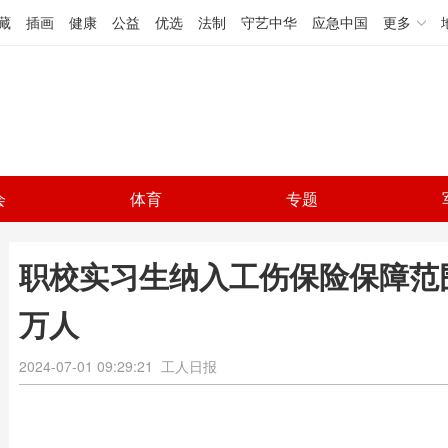
藏
插画
健康
公益
优选
法制
守艺中华
应急中国
更多
会
体育
专题
职校实习生纳入工伤保险保障范围
万人
2024-07-01 09:29:21
工人日报