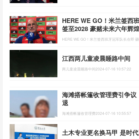
HERE WE GO！米兰签
签至2028 豪赌未来六年辉
HERE WE GO！米兰签西班牙冠军队长在即 砸
江西两儿童凌晨睡路中间
两儿童凌晨睡路中间
2024-07-16 10:57:22
海滩搭帐篷收管理费引争议
退
海滩搭帐篷收管理费
2024-07-16 10:55:57
土木专业更名换马甲 是时