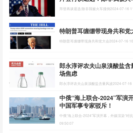
拜登再谈退选:除非我被火车撞倒
2024-07-16 1
特朗普耳缠绷带现身共和党
特朗普耳缠绷带现身共和党大会
2024-07-16 10
郎永淳评农夫山泉溴酸盐含
场焦虑
郎永淳评农夫山泉溴酸盐含量风波
2024-07-16 
中俄“海上联合-2024”军
中国军事专家驳斥！
中俄“海上联合-2024”军演开幕，外媒渲染“
09:50:07