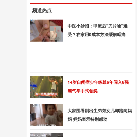
频道热点
中医小妙招：甲流后“刀片嗓”难
受？在家用0成本方法缓解咽痛
14岁自闭症少年练鼓6年闯入8强
霸气举手式领奖
大家围看刚出生弟弟女儿却跑向妈
妈 妈妈表示特别感动