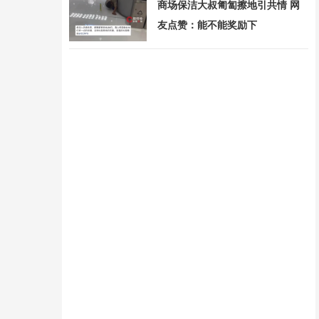
商场保洁大叔匍匐擦地引共情 网
友点赞：能不能奖励下