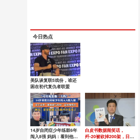
今日热点
美队谈复联5戏份，谁还
困在初代复仇者联盟
14岁自闭症少年练鼓6年
白皮书数据闹笑话，
闯入8强 妈妈：看到他站
歼-20被砍掉200架，日本