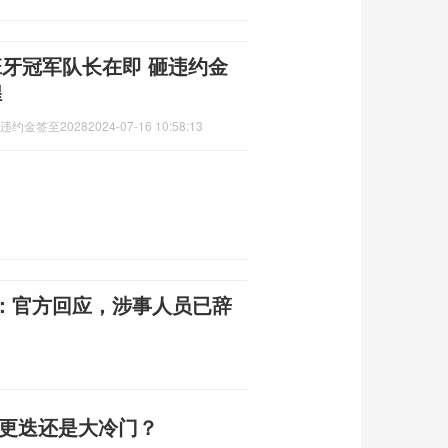
西班牙冠军队长在即 砸违约金
煌
违约金签至2028
2024-07-16 10:58:13
：官方回应，涉事人员已辞
代更迭还是大冷门？