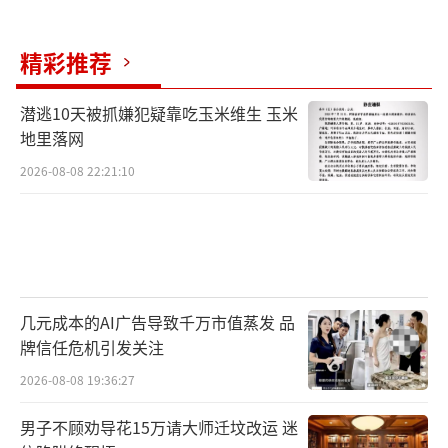
精彩推荐
潜逃10天被抓嫌犯疑靠吃玉米维生 玉米
地里落网
2026-08-08 22:21:10
几元成本的AI广告导致千万市值蒸发 品
牌信任危机引发关注
2026-08-08 19:36:27
男子不顾劝导花15万请大师迁坟改运 迷