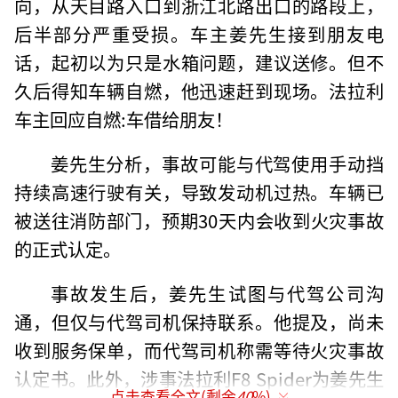
向，从天目路入口到浙江北路出口的路段上，
后半部分严重受损。车主姜先生接到朋友电
话，起初以为只是水箱问题，建议送修。但不
久后得知车辆自燃，他迅速赶到现场。法拉利
车主回应自燃:车借给朋友！
姜先生分析，事故可能与代驾使用手动挡
持续高速行驶有关，导致发动机过热。车辆已
被送往消防部门，预期30天内会收到火灾事故
的正式认定。
事故发生后，姜先生试图与代驾公司沟
通，但仅与代驾司机保持联系。他提及，尚未
收到服务保单，而代驾司机称需等待火灾事故
认定书。此外，涉事法拉利F8 Spider为姜先生
点击查看全文(剩余
40
%)