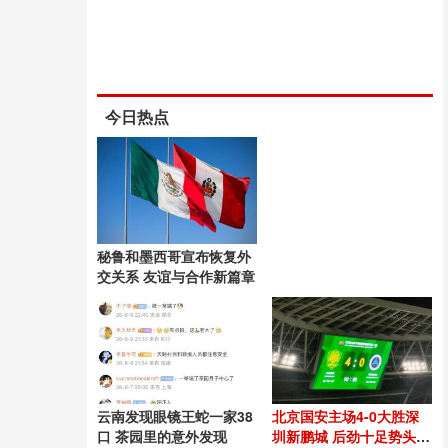
今日热点
秘鲁和墨西哥宣布恢复外
交关系 友谊与合作新篇章
云南发现眼镜王蛇一家38
北京国安主场4-0大胜深
口 茶园里的意外发现
圳新鹏城 后劲十足势头良