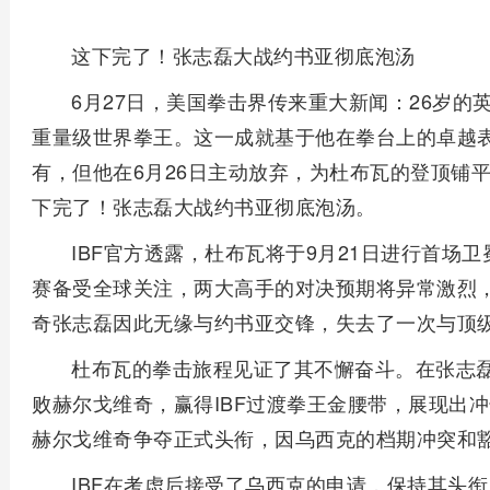
这下完了！张志磊大战约书亚彻底泡汤
6月27日，美国拳击界传来重大新闻：26岁的
重量级世界拳王。这一成就基于他在拳台上的卓越
有，但他在6月26日主动放弃，为杜布瓦的登顶铺
下完了！张志磊大战约书亚彻底泡汤。
IBF官方透露，杜布瓦将于9月21日进行首场
赛备受全球关注，两大高手的对决预期将异常激烈
奇张志磊因此无缘与约书亚交锋，失去了一次与顶
杜布瓦的拳击旅程见证了其不懈奋斗。在张志磊
败赫尔戈维奇，赢得IBF过渡拳王金腰带，展现出
赫尔戈维奇争夺正式头衔，因乌西克的档期冲突和
IBF在考虑后接受了乌西克的申请，保持其头