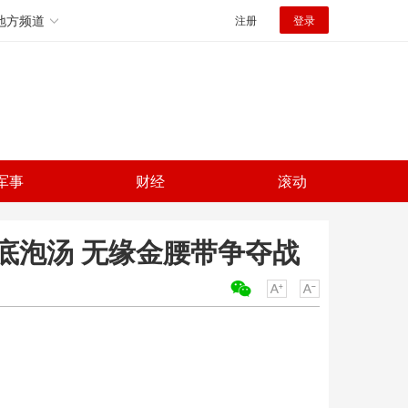
地方频道
注册
登录
军事
财经
滚动
底泡汤 无缘金腰带争夺战
关键词：