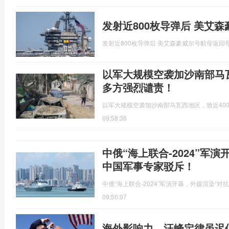
发射近800枚导弹后 美艾
发射近800枚导弹后 美艾森豪威尔号航母返回
以军大规模空袭加沙南部马瓦
多方强烈谴责！
以军大规模空袭加沙南部马瓦西地区，致近40
09:58:36
中俄“海上联合-2024”军
中国军事专家驳斥！
中俄“海上联合-2024”军演开幕，外媒渲染“
09:50:07
海外影响力，汪峰定律虽迟