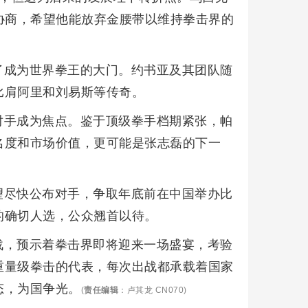
克协商，希望他能放弃金腰带以维持拳击界的
了成为世界拳王的大门。约书亚及其团队随
比肩阿里和刘易斯等传奇。
对手成为焦点。鉴于顶级拳手档期紧张，帕
名度和市场价值，更可能是张志磊的下一
望尽快公布对手，争取年底前在中国举办比
的确切人选，公众翘首以待。
战，预示着拳击界即将迎来一场盛宴，考验
重量级拳击的代表，每次出战都承载着国家
态，为国争光。
(
责任编辑
：卢其龙 CN070)