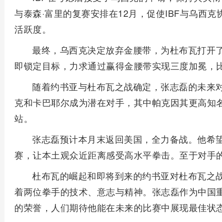
与泰森·富里的复赛安排在12月，促使IBF与乌西
活跃度。
最终，乌西克决定放弃金腰带，为杜布瓦打开
即锁定目标，力求通过赢得金腰带实现三度加冕，
随着约书亚与杜布瓦之战确定，张志磊的未来
克和卡巴耶尔成为潜在对手，其中帕克因其更高知
站。
张志磊预计本月末返回美国，全力备战。他希
赛，让本土观众近距离感受高水平拳击。至于对手
杜布瓦的崛起和即将到来的约书亚对杜布瓦之
着两位拳手的技术、意志与精神。张志磊作为中国
的荣誉，人们期待他能在未来的比赛中展现最佳状