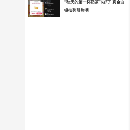
“秋天的第一杯奶茶”6岁了 真金白
银抽奖引热潮