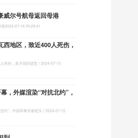
森豪威尔号航母返回母港
母港
2024-07-16 09:29:41
西地区，致近400人死伤，
0人死伤，多方强烈谴责！
2024-07-15
演开幕，外媒渲染“对抗北约”，
对抗北约”，中国军事专家驳斥！
2024-07-15
但到