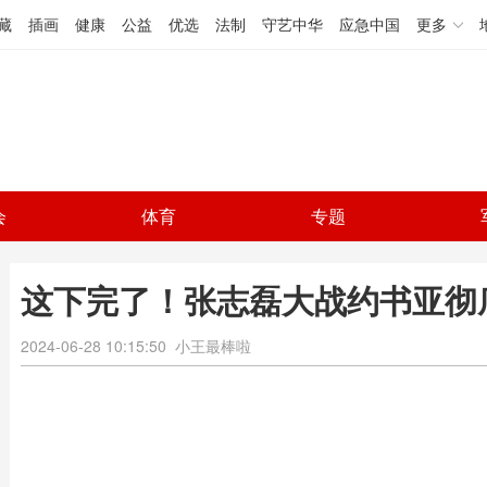
藏
插画
健康
公益
优选
法制
守艺中华
应急中国
更多
会
体育
专题
这下完了！张志磊大战约书亚彻
2024-06-28 10:15:50
小王最棒啦