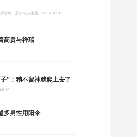
斯谴责：屠杀“令人发指”！
2024-07-15
着高贵与祥瑞
之子”：稍不留神就爬上去了
:06:30
越多男性用阳伞