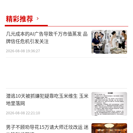
精彩推荐
几元成本的AI广告导致千万市值蒸发 品
牌信任危机引发关注
2026-08-08 19:36:27
潜逃10天被抓嫌犯疑靠吃玉米维生 玉米
地里落网
2026-08-08 22:21:10
男子不顾劝导花15万请大师迁坟改运 迷