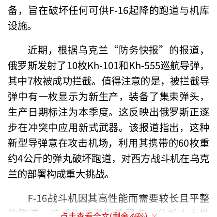
备，旨在破坏任何可供F-16起降的跑道与机库
设施。
近期，根据乌克兰“防务快报”的报道，
俄罗斯发射了10枚Kh-101和Kh-555巡航导弹，
其中7枚被成功拦截。值得注意的是，被拦截导
弹中有一枚显示为新生产，装备了集束弹头，
生产日期标注为本季度。这反映出俄罗斯正逐
步在冲突中应用新式武器。该报道指出，这种
新型导弹意在攻击机场，利用其携带的60枚重
约4公斤的弹丸破坏跑道，对西方战斗机在乌克
兰的部署构成重大挑战。
F-16战斗机因其高性能而需要较长且平整
的跑道，这成为了潜在的弱点。分析人士推
点击查看全文(剩余
46
%)