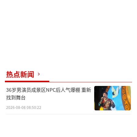
场波动难以预测。持优质股不动，看似简单却
非人人能行，市场诱惑不断，考验着人们的定
力。
投资之路充满挑战，很多时候付出未必立
即有相应回报，过度操作反可能增加亏损。巴
菲特曾戏言，耐心持有带来的收益远超频繁操
作。忍耐与等待，是通往成功的关键素质，也
热点新闻
是高级的投资策略。巴菲特的朋友贝索斯问及
为何少有人复制其成功路径，巴菲特回
36岁男演员成景区NPC后人气爆棚 重新
答：“很少有人愿意慢慢变富。”急于求成乃
找到舞台
投资大忌，应与企业共同成长，不为短期股价
2026-08-08 08:50:22
波动所动摇。
长远视角下，优质企业的成长终将回馈投