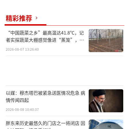
精彩推荐
“中国蔬菜之乡”最高温达41.8℃，记
者实探蔬菜大棚感觉像进“蒸笼”，有
村民称只能凌晨两点起来干活
2026-08-07 13:26:40
以媒：穆杰塔巴被紧急送医情况危急 病
情传闻四起
2026-08-08 10:40:37
胖东来历史最悠久的门店之一将闭店 因