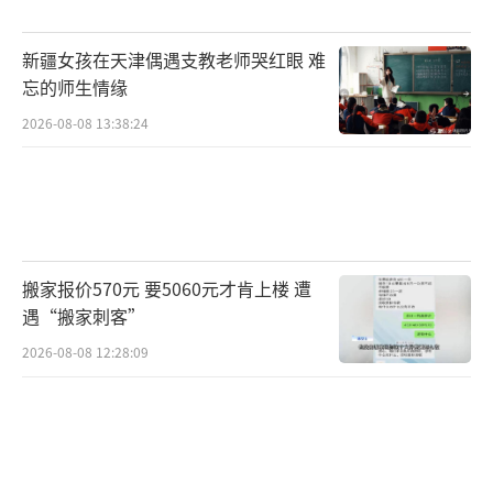
资者。投资回报主要源自三方面：企业自身成
长、市场估值提升及交易差价。其中，伴随伟
新疆女孩在天津偶遇支教老师哭红眼 难
大企业成长是最直接且相对稳定的收益来源。
忘的师生情缘
估值提升受市场情绪影响，而赚取交易差价则
2026-08-08 13:38:24
风险较高，依赖于对市场时机的精准判断，这
并不现实。
历史经验表明，在市场的波动中遵循基本
常识极为重要。成功的投资者需避免在牛市顶
搬家报价570元 要5060元才肯上楼 遭
遇“搬家刺客”
峰买入，在熊市低谷卖出或错失良机。保持平
和心态，能在熊市中坚持，在牛市中保持理
2026-08-08 12:28:09
性，及时在泡沫膨胀时退出，是长期制胜市场
的关键。
（责任编辑：卢其龙 CN070）