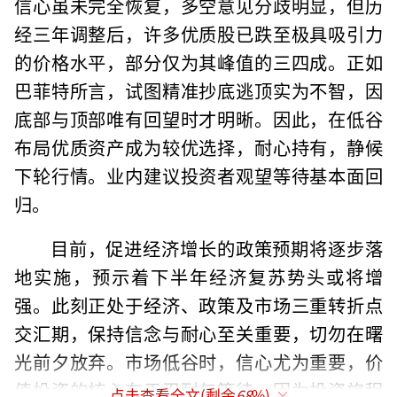
信心虽未完全恢复，多空意见分歧明显，但历
经三年调整后，许多优质股已跌至极具吸引力
的价格水平，部分仅为其峰值的三四成。正如
巴菲特所言，试图精准抄底逃顶实为不智，因
底部与顶部唯有回望时才明晰。因此，在低谷
布局优质资产成为较优选择，耐心持有，静候
下轮行情。业内建议投资者观望等待基本面回
归。
目前，促进经济增长的政策预期将逐步落
地实施，预示着下半年经济复苏势头或将增
强。此刻正处于经济、政策及市场三重转折点
交汇期，保持信念与耐心至关重要，切勿在曙
光前夕放弃。市场低谷时，信心尤为重要，价
值投资的核心在于忍耐与等待，因为投资旅程
点击查看全文(剩余
68
%)