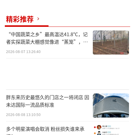
精彩推荐
“中国蔬菜之乡”最高温达41.8℃，记
者实探蔬菜大棚感觉像进“蒸笼”，有
村民称只能凌晨两点起来干活
2026-08-07 13:26:40
胖东来历史最悠久的门店之一将闭店 因
未达国际一流品质标准
2026-08-08 13:10:50
多个明星演唱会取消 粉丝损失谁来承