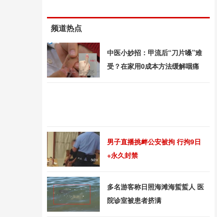
频道热点
中医小妙招：甲流后“刀片嗓”难
受？在家用0成本方法缓解咽痛
男子直播挑衅公安被拘 行拘9日
+永久封禁
多名游客称日照海滩海蜇蜇人 医
院诊室被患者挤满