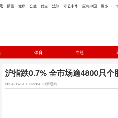
藏
插画
健康
公益
优选
法制
守艺中华
应急中国
更多
会
体育
专题
沪指跌0.7% 全市场逾4800只
2024-06-24 13:45:04
中新经纬