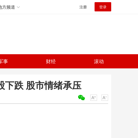
地方频道
注册
登录
军事
财经
滚动
个股下跌 股市情绪承压
关键词：