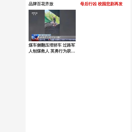
品牌百花齐放
母后行凶 校园悲剧再发
煤车侧翻压埋轿车 过路军
人刨煤救人 英勇行为获赞
誉