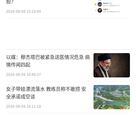
担？
“他当时说了什么？”小特朗普向人群提
2026-08-08 15:10:49
问。
“战斗”，人群重复喊着口号。
随后，他引用泰迪·罗斯福（即老罗斯
以媒：穆杰塔巴被紧急送医情况危急 病
福）曾在本次会场附近演讲的历史，称特朗普
情传闻四起
就是当代的老罗斯福。“我不相信巧合”，他
2026-08-08 10:40:37
说，“但我相信上帝的计划”。
女子带娃漂流落水 教练员称不敢捞 安
他称特朗普本可以不参选，避开纠葛，但
全承诺成空谈
是“他知道，如果有任何机会拯救美国，他就
2026-08-08 10:11:18
必须要参选”。小特朗普强调：“他参选不是
为了他自己，是为了现场和在观看的所有
人。”