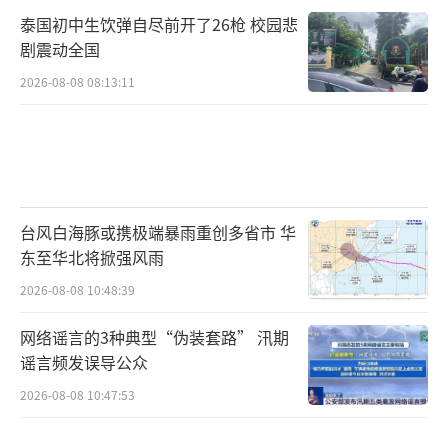
票时做出选择，是选择一群每天都在做着实在
泰国初中生饮弹自尽前开了26枪 校园悲
工作建设国家的人，还是“骑在我们头上的华
剧震动全国
盛顿官僚”，一辈子没有亲手建设过任何东
2026-08-08 08:13:11
西，却在拆毁这个国家。
“最终，这是一个在‘美国最后’和‘美
国优先’之间的选择”，他敦促说，如果想让
美国的一切回到正轨并变得更好，就应该投票
台风白海豚或携极端暴雨重创多省市 华
给他的父亲特朗普。小特朗普为特朗普拉选
东至华北将掀强风雨
票！
（责任编辑：卢其龙 CN070）
2026-08-08 10:48:39
网络谣言的3种典型“伪装套路” 汛期
谣言频发误导公众
2026-08-08 10:47:53