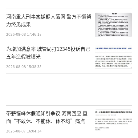
“无论你是谁，你都可以成为让美国再次
河南重大刑事案嫌疑人落网 警方不懈努
伟大运动的一部分”，他呼吁道，并以特朗普
力终见成果
的副总统人选万斯与他的经历做对比。
2026-08-08 17:46:18
为增加满意率 城管局打12345投诉自己
“看看我们，一个来自阿巴拉契亚的孩子
五年造假被曝光
和一个来自曼哈顿特朗普大厦的孩子”，他
2026-08-08 15:38:35
说，“我们的成长相隔甚远，但现在都在肩并
肩为我们所爱的国家战斗。”
“J.D.万斯将会是一个了不起的副总
统。”他说。
带薪错峰休假通知引争议 河南回应 直
小特朗普呼吁，共和党里有那些“想要更
面“不敢休、不能休、休不均”痛点
好生活的人”的位置。为此，他们要在11月投
2026-08-07 16:04:34