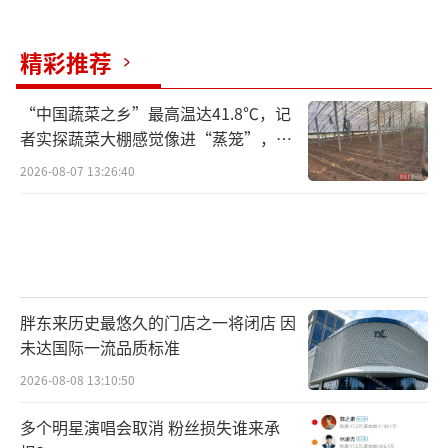
花之魂”。
他所指的是2019年拜登分享的故事，称自
精彩推荐
己年轻时曾与一个名叫“爆米花”的黑帮老大
在街道上对峙，并最终逼退对方。自那时起，
“中国蔬菜之乡”最高温达41.8℃，记
者实探蔬菜大棚感觉像进“蒸笼”，有
该故事的真实性就遭到广泛质疑。
村民称只能凌晨两点起来干活
2026-08-07 13:26:40
不管是谁在导演这幕“戏”，他指
出，“他们在迫害我的父亲上都是一致的，他
们惩罚他，仅仅因为他说出了真相”。
小特朗普将美国的现状比喻成一张老照
胖东来历史最悠久的门店之一将闭店 因
片，但表示这并不是结束，因为美国“像是那
未达国际一流品质标准
个在子弹擦过脑袋后倒在地上的男人”，他
2026-08-08 13:10:50
说，“他站了起来，站起来的时候举起了他的
多个明星演唱会取消 粉丝损失谁来承
拳头”。