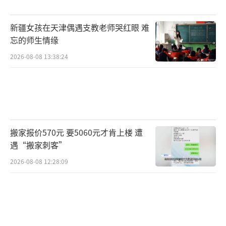
他们的表情包就把你投入监狱”。
新疆女孩在天津偶遇支教老师哭红眼 难
“就好像是整个世界被上下颠倒”，他质
忘的师生情缘
疑说，“这像一个正在朝着正确方向前进的国
2026-08-08 13:38:24
家吗？”
“不”，他得到了场内的一致反应。
小特朗普再次通过自问自答，将话题转向
搬家报价570元 要5060元才肯上楼 遭
对拜登的质疑：“说真的，到底是谁真正在治
遇“搬家刺客”
理这个国家？明显不是乔·拜登。那到底他们
2026-08-08 12:28:09
是在让我们选谁？”
“谁知道吗？是（拜登之妻）吉尔吗？
（拜登之子）亨特，还是奥巴马？或者是爆米