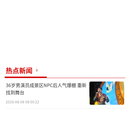
他攻击拜登的7万亿美元基础设施计划《重
建美好未来》（Build Back Better），嘲笑称
现在只有“破碎、踉跄的拜登”（Broke Bum
bling Biden）。
“什么都没有建，什么都没有回来，什么
都没有更好”，他说。
他具体攻击拜登在通胀、种族平等上的一
热点新闻
系列政绩，称拜登政府正在“把城市变成犯罪
区，罪犯变成受害者，起诉人变成罪犯，警察
36岁男演员成景区NPC后人气爆棚 重新
找到舞台
变成大众敌人”。
2026-08-08 08:50:22
他强调，左翼活动家正在“教授孩子们一
共有57种性别，但他们甚至没法定义什么是女
性”，他们假装保护言论自由，却“因为制作