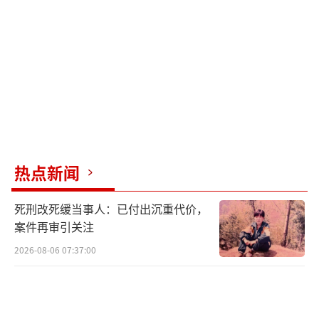
的实力，也表达了对团队表现的满意及对胜利
的渴望。他强调，队伍的目标直指金牌，同时
也提到了与詹姆斯之间曾经的竞争关系已转化
为相互尊重，两人作为队友正共同为胜利努
力。
三分9中6轰24 3！必须拿到金牌，库里赛后发
声，还谈到了詹姆斯。
（责任编辑：卢其龙 CN070）
热点新闻
死刑改死缓当事人：已付出沉重代价，
案件再审引关注
2026-08-06 07:37:00