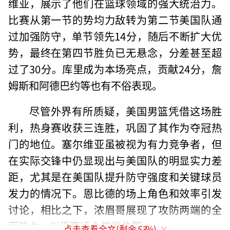
维亚，展示了他们在篮球领域的强大统治力。
比赛从第一节的势均力敌转为第二节美国队通
过加强防守，单节领先14分，随后不断扩大优
势，最终在第四节胜负已无悬念，分差甚至超
过了30分。库里成为本场亮点，贡献24分，詹
姆斯和阿德巴约等也有不俗表现。
尽管外界有所质疑，美国男篮凭借这场胜
利，热身赛收获三连胜，巩固了其作为夺冠热
门的地位。塞尔维亚虽被视为有力竞争者，但
在实际交锋中仍显现出与美国队的明显实力差
距，尤其是在美国队提升防守强度和关键球员
发力的情况下。恩比德的场上角色和效率引发
讨论，相比之下，浓眉哥展现了攻防两端的全
面能力，似乎更适合首发位置。
点击查看全文(剩余
53
%)