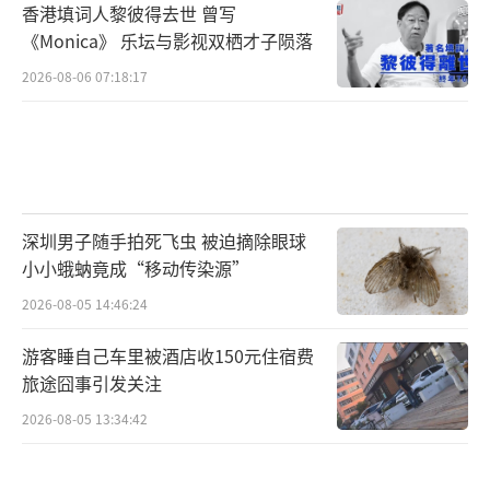
香港填词人黎彼得去世 曾写
《Monica》 乐坛与影视双栖才子陨落
2026-08-06 07:18:17
深圳男子随手拍死飞虫 被迫摘除眼球
小小蛾蚋竟成“移动传染源”
2026-08-05 14:46:24
游客睡自己车里被酒店收150元住宿费
旅途囧事引发关注
2026-08-05 13:34:42