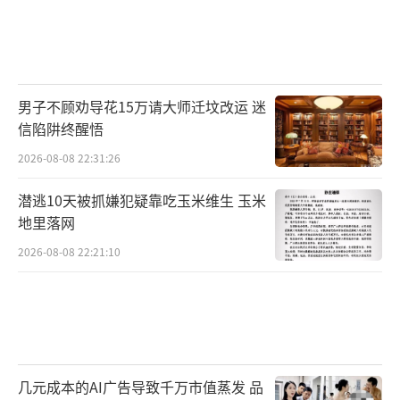
男子不顾劝导花15万请大师迁坟改运 迷
信陷阱终醒悟
2026-08-08 22:31:26
潜逃10天被抓嫌犯疑靠吃玉米维生 玉米
地里落网
2026-08-08 22:21:10
几元成本的AI广告导致千万市值蒸发 品