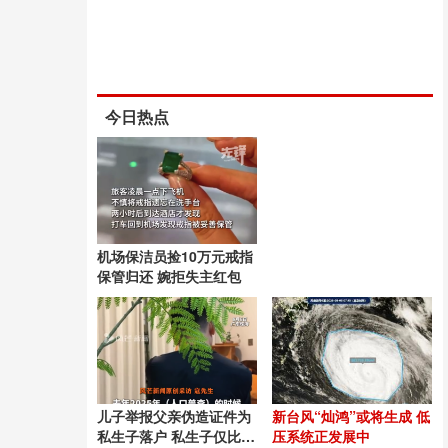
今日热点
机场保洁员捡10万元戒指
保管归还 婉拒失主红包
儿子举报父亲伪造证件为
新台风“灿鸿”或将生成 低
私生子落户 私生子仅比亲
压系统正发展中