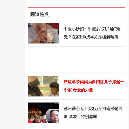
频道热点
中医小妙招：甲流后“刀片嗓”难
受？在家用0成本方法缓解咽痛
癌症单亲妈妈为自闭症儿子撑起一
个家 母爱的力量
苏州爱心人士买2万斤河南滞销西
瓜 瓜农：特别感谢