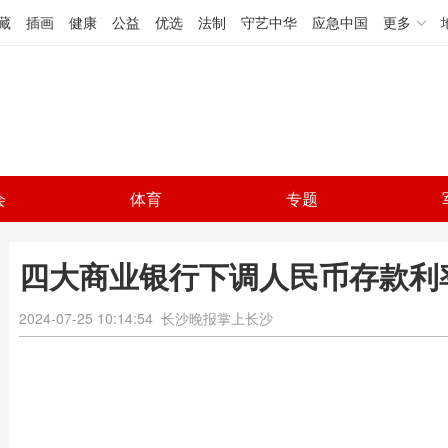
藏
插画
健康
公益
优选
法制
守艺中华
应急中国
更多
会
体育
专题
四大商业银行下调人民币存款利
2024-07-25 10:14:54
长沙晚报掌上长沙