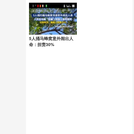
孙女早出生两月
5人捅马蜂窝意外闹出人
命：担责30%