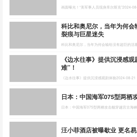
画面曝光！“美军事人员现身库尔斯克”
2024-08
科比和奥尼尔，当年为何会
裂痕与巨星迷失
科比和奥尼尔，当年为何会输给没有超巨的活
《边水往事》提供沉浸感观剧
难”！
《边水往事》提供沉浸感观剧体验
2024-08-21 
日本：中国海军075型两栖
日本：中国海军075型两栖攻击舰穿越宫古海
汪小菲酒店被曝歇业 更名