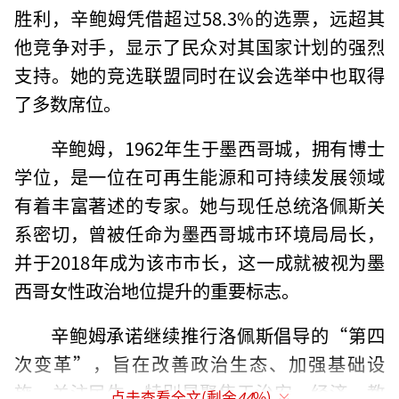
胜利，辛鲍姆凭借超过58.3%的选票，远超其
他竞争对手，显示了民众对其国家计划的强烈
支持。她的竞选联盟同时在议会选举中也取得
了多数席位。
辛鲍姆，1962年生于墨西哥城，拥有博士
学位，是一位在可再生能源和可持续发展领域
有着丰富著述的专家。她与现任总统洛佩斯关
系密切，曾被任命为墨西哥城市环境局局长，
并于2018年成为该市市长，这一成就被视为墨
西哥女性政治地位提升的重要标志。
辛鲍姆承诺继续推行洛佩斯倡导的“第四
次变革”，旨在改善政治生态、加强基础设
施、关注民生，特别是聚焦于治安、经济、教
点击查看全文(剩余
44
%)