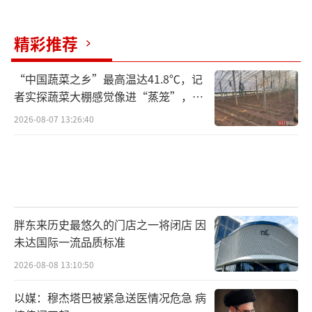
精彩推荐
“中国蔬菜之乡”最高温达41.8℃，记
者实探蔬菜大棚感觉像进“蒸笼”，有
村民称只能凌晨两点起来干活
2026-08-07 13:26:40
胖东来历史最悠久的门店之一将闭店 因
未达国际一流品质标准
2026-08-08 13:10:50
以媒：穆杰塔巴被紧急送医情况危急 病