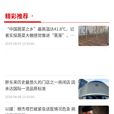
精彩推荐
“中国蔬菜之乡”最高温达41.8℃，记
者实探蔬菜大棚感觉像进“蒸笼”，有
村民称只能凌晨两点起来干活
2026-08-07 13:26:40
胖东来历史最悠久的门店之一将闭店 因
未达国际一流品质标准
2026-08-08 13:10:50
以媒：穆杰塔巴被紧急送医情况危急 病