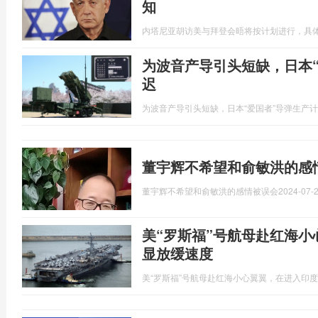
知
内塔尼亚胡访美与拜登会晤将按计划进行，具
为波音产导引头短缺，日本
迟
为波音产导引头短缺，日本“爱国者”导弹生产
董宇辉不希望和俞敏洪的感
董宇辉不希望和俞敏洪的感情被误会
2024-07-2
美“罗斯福”号航母赴红海
显放缓速度
美“罗斯福”号航母赴红海小心翼翼，在进入印