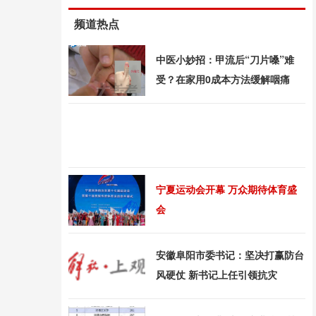
频道热点
中医小妙招：甲流后“刀片嗓”难
受？在家用0成本方法缓解咽痛
宁夏运动会开幕 万众期待体育盛
会
安徽阜阳市委书记：坚决打赢防台
风硬仗 新书记上任引领抗灾