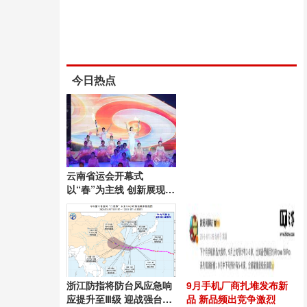
今日热点
云南省运会开幕式
以“春”为主线 创新展现昆
明风采
浙江防指将防台风应急响
9月手机厂商扎堆发布新
应提升至Ⅲ级 迎战强台
品 新品频出竞争激烈