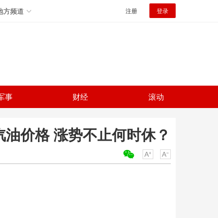
地方频道
注册
登录
军事
财经
滚动
后汽油价格 涨势不止何时休？
关键词：