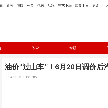
藏
插画
健康
公益
优选
法制
守艺中华
应急中国
更多
会
体育
专题
油价“过山车”！6月20日调价
2024-06-19 21:21:05