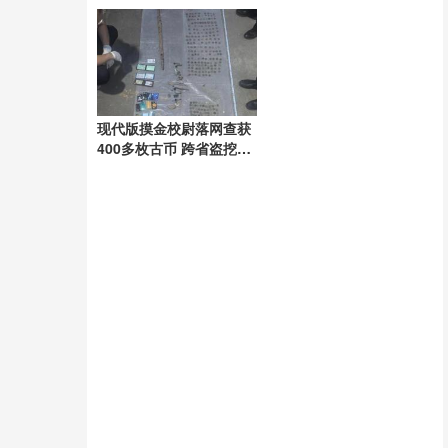
言并报警
元/股
现代版摸金校尉落网查获
400多枚古币 跨省盗挖团
伙被端