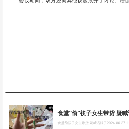
会议期间，双方还就其他议题展开了讨论。
(
责任
食堂"偷"筷子女生带货 疑
食堂偷筷子女生带货 疑喊话服了
2024-06-27 1