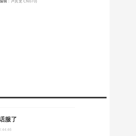
编辑
：卢其龙 CN070)
喊话服了
1:44:46