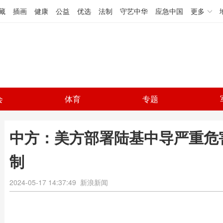
藏
插画
健康
公益
优选
法制
守艺中华
应急中国
更多
会
体育
专题
中方：美方部署陆基中导严重危
制
2024-05-17 14:37:49
新浪新闻