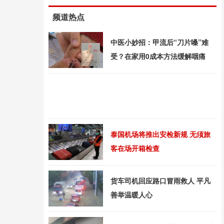
频道热点
中医小妙招：甲流后“刀片嗓”难
受？在家用0成本方法缓解咽痛
泰国机场将推出安检新规 无须旅
客在场开箱检查
货车司机回应路口冒雨救人 平凡
善举温暖人心