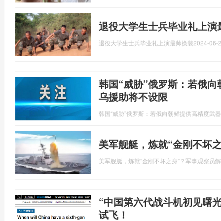
退役大学生士兵毕业礼上演
退役大学生士兵毕业礼上演最帅换装
2024-06-2
韩国“威胁”俄罗斯：若俄
乌援助将不设限
韩国“威胁”俄罗斯：若俄向朝鲜提供高精度武
美军舰艇，炼就“金刚不坏
美军舰艇，炼就“金刚不坏之身”？军事观察员
“中国第六代战斗机初见曙
试飞！