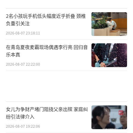
而城市内涝红色预警，主要由地方气象局
和地方综合行政执法局联合发布，主要根据当
2名小孩玩手机低头幅度近乎折叠 颈椎
地的实际情况出发，不同城市标准不一。
负重引关注
2026-08-07 23:18:11
汛期预警持续高挂，还可能发生什么？
在青岛夏夜麦霸现场偶遇李行亮 回归音
6月24日9时许，长沙气象台发布了暴雨红
乐本真
色预警信号，过去1小时湘江新区、雨花区、天
2026-08-07 22:22:00
心区、芙蓉区下的多个地区降雨量超过了50毫
米，预计未来2小时累计降雨量将达100毫米以
上。
1小时后，根据全市降雨和气象水文情况，
女儿为争财产堵门阻挠父亲出殡 家庭纠
长沙市防汛抗旱指挥部依据《长沙市防汛应急
纷引法律介入
预案》，将全市的防汛应急响应提升到三级。
2026-08-07 19:22:06