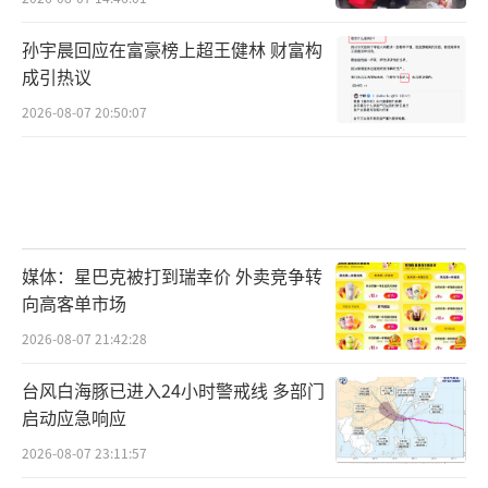
4天16个国家级红色预警！有多罕见？
孙宇晨回应在富豪榜上超王健林 财富构
（责任
成引热议
编辑：卢其龙 CN070）
2026-08-07 20:50:07
媒体：星巴克被打到瑞幸价 外卖竞争转
向高客单市场
2026-08-07 21:42:28
台风白海豚已进入24小时警戒线 多部门
启动应急响应
2026-08-07 23:11:57