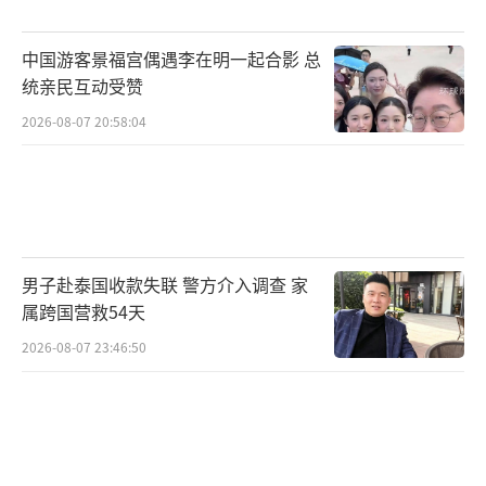
而根据发布单位的不同，红色预警还分为
中国游客景福宫偶遇李在明一起合影 总
区县级、市级、省级和国家级。国家级预警，
统亲民互动受赞
意味着其影响范围广、程度深，更是罕见。
2026-08-07 20:58:04
以暴雨预警为例，回顾过去接近一年的数
据，国家突发事件预警信息发布网一共发布了
十万条暴雨预警，当中红色预警只有八千个，
国家级红色预警更是只有13个。
男子赴泰国收款失联 警方介入调查 家
属跨国营救54天
国家级别的暴雨红色预警出现比例约为万
2026-08-07 23:46:50
分之一，也就是说，在一万多条暴雨预警中，
才有1条到最高级别。
红色预警少有，国家级的红色预警更是少