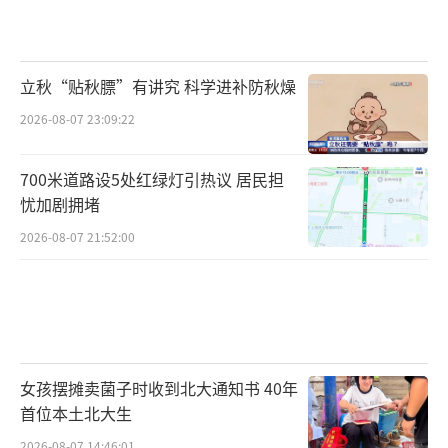
到了一级响应制度级别，则当地多方力量
都在参与到抗洪抢险救援工作当中，及时转移
人民群众，最大限度减轻灾害损失。
立秋“贴秋膘”有讲究 科学进补防秋燥
2026-08-07 23:09:22
中央气象台2024年6月26日18时的天气公
报显示，预计今天夜间至明天，长江中下游地
700米道路设5处红绿灯引热议 居民担
区强降雨持续，浙江、安徽、江西、湖北、湖
忧加剧拥堵
南及重庆等部分地区暴雨灾害风险高，需要关
2026-08-07 21:52:00
注强降雨引发的山洪、地质灾害、城乡积涝、
中小河流洪水等灾害。
“中国气象爱好者”也表示，副热带高压
和我国主雨带正在酝酿北上，6月28日到7月3日
女孩摆摊卖菌子时收到北大通知书 40年
前后，预计湖北、河南、山东等地将会迎来大
首位本土北大生
暴雨，需要警惕旱涝急转。
2026-08-07 14:46:01