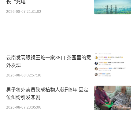
长“充电”
还有可能持续。
2026-08-07 21:31:02
对此，中央气象台指出，政府及相关部门
要按照职责做好防暴雨应急和抢险工作。除了
特殊工作人员，广大市民朋友们要停工停学停
止集会，尽量减少外出。
云南发现眼镜王蛇一家38口 茶园里的意
外发现
此前，广东梅州、广西桂林、安徽黄山、
2026-08-08 02:57:36
黑龙江、鄱阳湖纷纷高挂的洪水红色预警信
号，也值得我们当心。
男子将外卖员砍成植物人获刑8年 因定
位纠纷引发悲剧
这意味着，预警所在地将会出现50年一遇
2026-08-07 23:05:06
的大洪水，又或是河流水位涨到了历史最高
位，甚至更高。