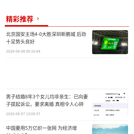
之又少。
暴雨、洪水、山洪......接二连三的红警究
精彩推荐
竟是啥意思
北京国安主场4-0大胜深圳新鹏城 后劲
那么，本轮一波接一波的红色预警信号，
十足势头良好
意味着什么？对此，应该警惕什么呢？
2026-08-08 00:16:44
暴雨、洪水、山洪等红色预警有着相对明
确的标准，根据涉及范围的大小，会有不同的
级别。
男子结婚8年3个女儿均非亲生：已向妻
暴雨红色预警信号，是暴雨到来之前的预
子提起诉讼，要求离婚 真相令人心碎
警信号。当我们收到这个信号时，代表着
2026-08-07 13:00:37
在接下来的3个小时内，降雨量将达到100
中国要用5万亿织一张网 为经济增
毫米以上，或者降雨量已经达到了100毫米，且