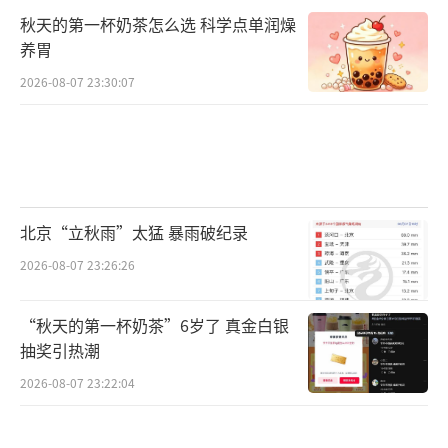
上周，刚刚遭遇了自1998年以来最大洪峰
秋天的第一杯奶茶怎么选 科学点单润燥
的广西桂林，更是将防汛应急响应从二级提升
养胃
到了一级。
2026-08-07 23:30:07
过往曾经将防汛应急响应提升到一级的，
还有2021年7月20日的郑州特大暴雨。
防汛应急响应四级到一级，各方应急调度
北京“立秋雨”太猛 暴雨破纪录
不断升级。
2026-08-07 23:26:26
以长沙市为例，其从三级提升到四级之
后，市级防汛物资仓库需要做好物资出库发放
“秋天的第一杯奶茶”6岁了 真金白银
抽奖引热潮
和运输准备，警备司令部需要通知多方兵力集
结待令，市财政局也要申请启动防汛预备金用
2026-08-07 23:22:04
于抗洪抢险救灾。