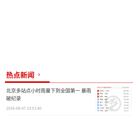
每日经济新闻采访时提出。
红色、国家级双叠加，本轮预警有多罕
见？
红色预警，到底有多严重？
目前，预警级别按照紧急程度和发展态
势，多分为蓝色、黄色、橙色、红色，其中蓝
热点新闻
色为预警最低级别，红色为最高级别。
北京多站点小时雨量下到全国第一 暴雨
据《国家突发事件预警信息发布情况月
破纪录
报》统计，
2026-08-07 23:51:40
2016年5月至2024年5月，过往出现的、各
种级别的红色预警的概率仅有2.27%，有时候
连续一两个月也没有红色预警。