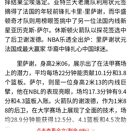
择结果尘埃落定。亚特兰大老鹰队利用状元签
摘得了法国的年轻前锋扎卡里-里萨谢，而华盛
顿奇才队则用榜眼签挑中了另一位法国内线新
星亚历克斯-萨尔。休斯顿火箭队以探花签选中
了后卫谢泼德。NBA乐透全出炉：里萨谢状元
法国成最大赢家 华裔中锋扎心中国球迷。
里萨谢，身高2米06，展示出了在法甲赛场
上的潜力，平均每场22分钟能贡献10.1分和3.8
个篮板。萨尔，则是一位身高2米13的内线巨
擘，他在NBL的表现亮眼，场均17.3分钟有9.4
分和4.3篮板入账。火箭队的谢泼德，作为1米8
8的后卫，在大学赛场上展现了全面的技术，场
均28.9分钟能获得12.5分、4.1篮板和4.5次助
攻。
点击查看全文(剩余
49
%)