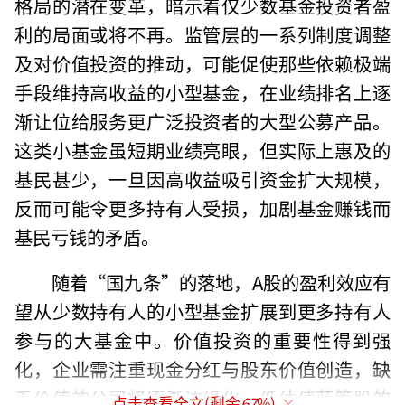
格局的潜在变革，暗示着仅少数基金投资者盈
利的局面或将不再。监管层的一系列制度调整
及对价值投资的推动，可能促使那些依赖极端
手段维持高收益的小型基金，在业绩排名上逐
渐让位给服务更广泛投资者的大型公募产品。
这类小基金虽短期业绩亮眼，但实际上惠及的
基民甚少，一旦因高收益吸引资金扩大规模，
反而可能令更多持有人受损，加剧基金赚钱而
基民亏钱的矛盾。
随着“国九条”的落地，A股的盈利效应有
望从少数持有人的小型基金扩展到更多持有人
参与的大基金中。价值投资的重要性得到强
化，企业需注重现金分红与股东价值创造，缺
乏价值的公司将逐渐边缘化。低估值蓝筹股的
点击查看全文(剩余
67
%)