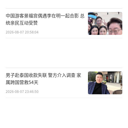
善与市场规范化，旨在促进价值投资环境的形
中国游客景福宫偶遇李在明一起合影 总
成。市场预期，常态化的退市机制及对非理性
统亲民互动受赞
投资行为的监管，将有助于市场底部的巩固，
2026-08-07 20:58:04
鼓励深入研究与长期投资，而非盲目追求短期
回报。价值投资要求投资者具备深刻的认知、
耐心与定力，通过深入研究发掘具有长期增长
潜力的行业与公司，确保投资决策建立在坚实
的基础之上，从而实现真正的可持续回报。
（责
男子赴泰国收款失联 警方介入调查 家
属跨国营救54天
任编辑：卢其龙 CN070）
2026-08-07 23:46:50