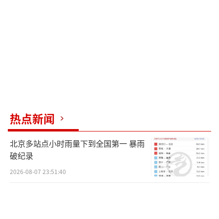
变换投资赛道进入年度十强，初期仅少数持有
人享受到了高收益。然而，随着高业绩吸引资
金涌入，规模剧增后，新加入的持有人却在短
期内遭遇亏损，不少人选择退出，反映了规模
快速扩张带来的风险。
“国九条”推动的价值投资趋势，不仅惠
及更多基金投资者，也让大型公募承担起更广
热点新闻
泛的社会责任，有助于缓解“基金盈利、基民
北京多站点小时雨量下到全国第一 暴雨
不赚”的难题。相比小基金的高波动和有限持
破纪录
有人，大型基金以其广泛的持有人基础、严格
2026-08-07 23:51:40
的风控和合规操作，即便收益率相对较低，却
能更稳健地实现投资人的利益。
此外，“国九条”还强调了退市机制的完