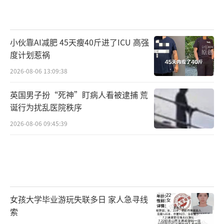
小伙靠AI减肥 45天瘦40斤进了ICU 高强
度计划惹祸
2026-08-06 13:09:38
英国男子扮“死神”盯病人看被逮捕 荒
诞行为扰乱医院秩序
2026-08-06 09:45:39
女孩大学毕业游玩失联多日 家人急寻线
索