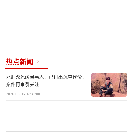
体系的需求。
草案还在优化组织管理方面作出调整，如
提议提前十天通知成员大会详情，以及允许同
一户内具备完全民事行为能力的家庭成员在书
面委托下代表出席，以提升会议参与度和效
率。
热点新闻
关于成员确认的追溯效力，草案二审原计
死刑改死缓当事人：已付出沉重代价，
划认可改革期间已有的成员确认。但有意见指
案件再审引关注
出此规定可能阻碍后续依据新法维权，故三审
2026-08-06 07:37:00
稿将其明确为：改革期间已被确认的成员，新
法实施后无需重新确认，旨在澄清法律适用界
限，保障个人权益。重磅！农村集体经济组织
法表决通过！
（责任编辑：卢其龙 CN070）