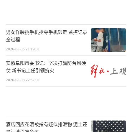
男女佯装挑手机抢夺手机逃走 监控记录
全过程
2026-08-05 21:19:31
安徽阜阳市委书记：坚决打赢防台风硬
仗 新书记上任引领抗灾
2026-08-08 22:57:01
酒店回应花洒被指有疑似排泄物 泥土还
是污渍引发争议