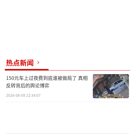
支付奶粉费用；孩子的祖父母起初并不知情。
黄一鸣的行为似乎更多是出于生活压力的释
放，而非对王思聪的深恶痛绝。
大众对此事持围观态度，猜测王思聪最终
会妥善处理女儿的未来，给予其应有的关爱与
热点新闻
教育。合理的推测是，黄一鸣将得到必要的经
济支持以养育孩子，而王思聪也将积极参与到
150元车上过夜费到底谁被做局了 真相
孩子的成长与教育规划中，展现出作为父亲的
反转背后的舆论博弈
关爱。
2026-08-08 22:34:07
黄一鸣：女儿是被爸爸认可的存在。
（责任编辑：
卢其龙 CN070）