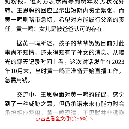
奶粉钱，但对方表示需等到明年财务状况好
转。王思聪的回应显示出短期内资金紧张，而
黄一鸣则略带急切，希望对方能履行父亲的责
任。黄一鸣：女儿是被爸爸认可的存在！
据黄一鸣所述，孩子的爷爷奶奶目前对此
事尚不知情，还未得知有了孙女的消息。从曝
光的聊天记录时间上看，这次对话发生在2023
年10月末，当时黄一鸣正准备开始直播工作，
急需用钱。
交流中，王思聪面对黄一鸣的催促，感觉
到了一丝威胁之意，但仍承诺未来有能力时会
承担相应费用。黄一鸣澄清，王思聪并非逃避
点击查看全文(剩余
59
%)
责任，只是当前面临困难，对女儿“闪闪”充