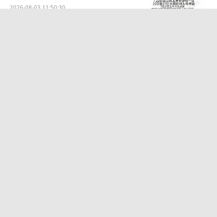
2026-08-03 11:50:30
婚外胚胎案男方公司资产成谜 财产转移
迷局
2026-08-03 15:13:02
川师大称给“床头放菜刀女孩”帮助 主
动提供支持与关怀
2026-08-06 07:37:33