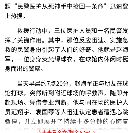
题“民警医护从死神手中抢回一条命”迅速登
上热搜。
救援行动中，三位医护人员和一名民警发
挥了关键作用。其中，那位反应迅速、实施急
救的民警身份引起了人们的好奇。他就是赵海
军，一位身穿荧光绿球衣，在球馆内休闲时挺
身而出的警察。
当天早晨约7点20分，赵海军正与朋友在球
馆打球，突然听到附近球场的呼救声，随即奔
赴现场。凭借专业判断，他与同在场的医护人
员范翔宇、袁国琴等人迅速认定患者遭遇心跳
骤停，并立即展开了持续十多分钟的心肺复
苏。这段宝贵的初步急救为后续的救治赢得了
点击查看全文(剩余
52
%)