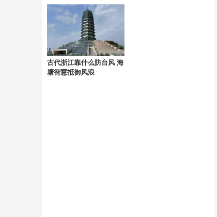
元
古代浙江靠什么防台风 海
塘智慧抵御风浪