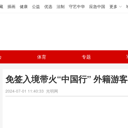
藏
插画
健康
公益
优选
法制
守艺中华
应急中国
更多
会
体育
专题
免签入境带火“中国行” 外籍游客
2024-07-01 11:40:33
光明网