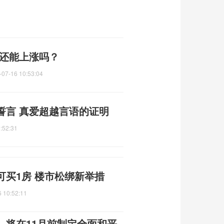
年还能上涨吗？
-07-16 10:53:04
誓言 真爱超越言语的证明
:52:31
买1房 楼市松绑新举措
 10:52:11
，将在11月前制定全面和平