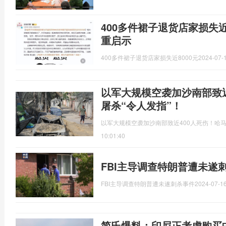
400多件裙子退货店家损失近
重启示
400多件裙子退货店家损失近8000元
2024-07-1
以军大规模空袭加沙南部致近
屠杀“令人发指”！
以军大规模空袭加沙南部致近400人死伤！哈马
10:01:40
FBI主导调查特朗普遭未遂
FBI主导调查特朗普遭未遂刺杀事件
2024-07-16
简氏爆料：印尼正考虑购买