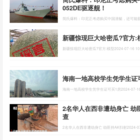
052DE驱逐舰！
简氏爆料：印尼正考虑购买中国潜艇，还可能获
新疆惊现巨大哈密瓜?官方:
新疆惊现巨大哈密瓜?官方:模型
2024-07-16 10
海南一地高校学生凭学生证可
海南一地高校学生凭学生证可买1房
2024-07-16
2名华人在西非遭劫身亡 劫
查
2名华人在西非遭劫身亡 劫匪持AK扫射
2024-0