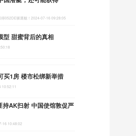
得052DE驱逐舰！
2024-07-16 09:28:05
模型 甜蜜背后的真相
:50:18
买1房 楼市松绑新举措
 10:52:11
匪持AK扫射 中国使馆敦促严
7-16 10:48:02