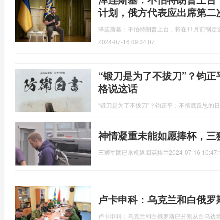
计划，俄方代表应出席第二
泽连斯基：不怕特朗普上台，将在11月前制定
2024-07-16 09:34:07
“锻刀是为了不拔刀”？钧
格说这话
“锻刀是为了不拔刀”？钧正平：不彻底反思的
神情凝重未能如愿捧杯，三
三狮军团已乘机返回英格兰
2024-07-16 10:47:
卢卡申科：乌克兰和白俄罗
卢卡申科：乌克兰和白俄罗斯已分别从白乌边