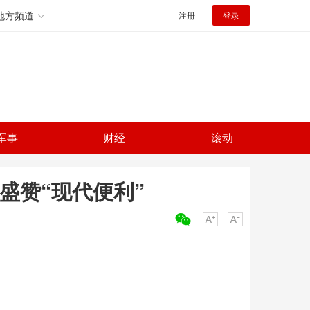
地方频道
注册
登录
军事
财经
滚动
盛赞“现代便利”
关键词：