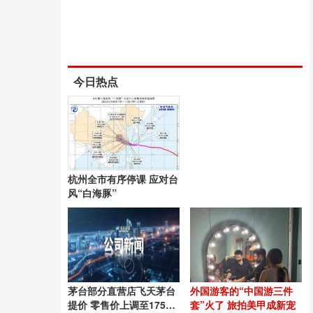
今日热点
杭州全市有序停课 应对台
风“白海豚”
茅台部分直营店飞天茅台
外国游客的“中国游三件
提价 零售价上调至1753
套”火了 旅拍美甲成新宠