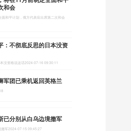
次和会
全面和平计划，俄方代表应出席第二次和会
正平：不彻底反思的日本没资
日本没资格说这话
2024-07-16 09:30:11
狮军团已乘机返回英格兰
18
斯已分别从白乌边境撤军
境撤军
2024-07-15 09:45:27