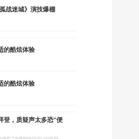
《孤战迷城》演技爆棚
适的酷炫体验
适的酷炫体验
拜登，质疑声太多恐“便
“便宜”了中俄
2024-07-01 10:09:25