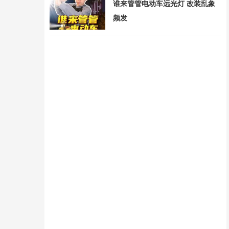
谁来管管电动车远光灯 改装乱象
频发