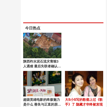
今日热点
陕西柞水泥石流灾害致3
人遇难 最后失联者确认遇
难
超级英雄电影的终极魅力
大S小S写的歌都上过《歌
是什么 善良与正直的朋克
手》了 隐藏才华终被发现