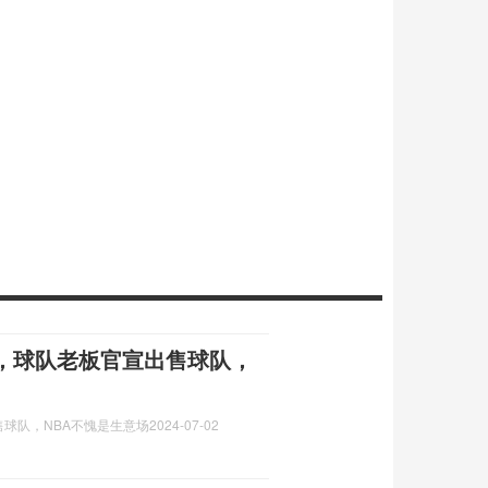
，球队老板官宣出售球队，
球队，NBA不愧是生意场
2024-07-02