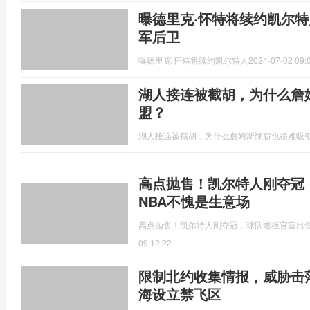
曝德里克·怀特将续约凯尔特人
军后卫
曝德里克·怀特将续约凯尔特人
2024-07-02 09:
湖人接连被截胡，为什么詹
盟？
湖人接连被截胡，为什么詹姆斯降薪也很难吸
高点抛售！凯尔特人刚夺冠
NBA不愧是生意场
高点抛售！凯尔特人刚夺冠，球队老板官宣出售
09:12:22
限制北约收集情报，威胁击
海设立禁飞区