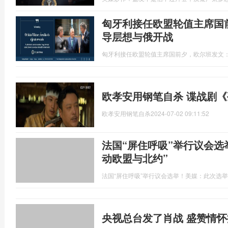
匈牙利接任欧盟轮值主席国
导层想与俄开战
匈牙利接任欧盟轮值主席国前夕，欧尔班发文
欧孝安用钢笔自杀 谍战剧
欧孝安用钢笔自杀
2024-07-02 09:11:52
法国“屏住呼吸”举行议会选
动欧盟与北约”
法国“屏住呼吸”举行议会选举！美媒：此次选举
央视总台发了肖战 盛赞情