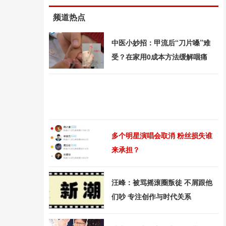
频道热点
中医小妙招：甲流后“刀片嗓”难
受？在家用0成本方法缓解咽痛
多个明星演唱会取消 粉丝损失谁
来承担？
汪峰：被骂摇滚圈叛徒 不屑跟他
们吵 专注创作与时代关系