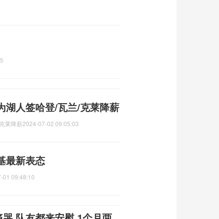
45
湖人签哈登/瓦兰/克莱降薪
/克莱降薪
2024-07-02 09:05:03
基最新表态
-01 09:48:10
哭 队友都来安慰 1个月两