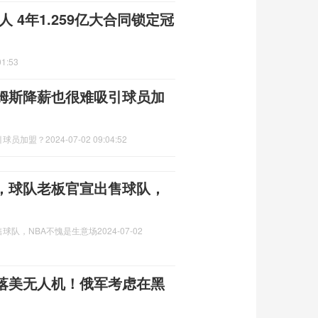
 4年1.259亿大合同锁定冠
01:53
姆斯降薪也很难吸引球员加
引球员加盟？
2024-07-02 09:04:52
，球队老板官宣出售球队，
球队，NBA不愧是生意场
2024-07-02
落美无人机！俄军考虑在黑