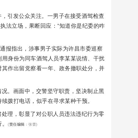
件，引发公众关注。一男子在接受酒驾检查
摇执法立场，果断回应：“知道你是纪委的咋
。通报指出，涉事男子实际为许昌市委巡察
利用身份为同车酒驾人员李某某说情、干扰
对其作出留党察看一年、政务撤职处分，并
情况。画面中，交警坚守职责，坚决制止黑
持续拨打电话，似乎在寻求某种干预。
肃处理，彰显了对公职人员违法违纪行为零
行。
(
责任编辑
：张蕾)