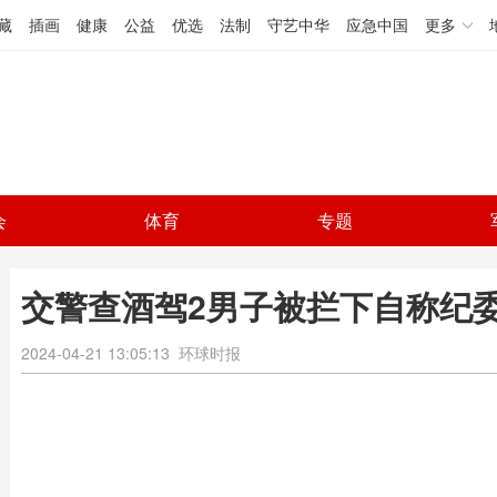
藏
插画
健康
公益
优选
法制
守艺中华
应急中国
更多
会
体育
专题
交警查酒驾2男子被拦下自称纪委
2024-04-21 13:05:13
环球时报