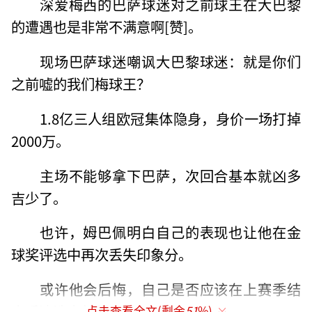
深爱梅西的巴萨球迷对之前球王在大巴黎
的遭遇也是非常不满意啊[赞]。
现场巴萨球迷嘲讽大巴黎球迷：就是你们
之前嘘的我们梅球王？
1.8亿三人组欧冠集体隐身，身价一场打掉
2000万。
主场不能够拿下巴萨，次回合基本就凶多
吉少了。
也许，姆巴佩明白
自己的表现也让他在金
球奖评选中再次丢失印象分。
或许他会后悔，自己是否应该在上赛季结
束后清洗南美帮了。
点击查看全文(剩余
51
%)