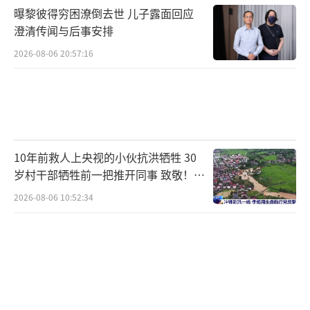
样安排有利于保持必要支出强度，发挥财政逆
曝黎彼得穷困潦倒去世 儿子露面回应
周期调节作用，稳定和提振市场信心，也有利
澄清传闻与后事安排
于统筹发展和安全，防范政府债务风险，为以
2026-08-06 20:57:16
后应对复杂困难局面留出空间。
防范化解地方
政府债务风险方面，近年来，财政部会同有关
方面坚决贯彻落实党中央决策部署，把防风
险、推动财政可持续发展摆在突出位置，出台
10年前救人上央视的小伙抗洪牺牲 30
一系列政策措施，不断健全完善地方政府法定
岁村干部牺牲前一把推开同事 致敬！送
债务管理，积极稳妥化解地方政府隐性债务风
别！
2026-08-06 10:52:34
险，各有关部门、各级地方党委和政府进一步
加大工作力度，采取更多更实举措，取得了积
极成效。财政部在地方政府债务限额空间内安
排一定规模的再融资政府债券，支持地方特别
是高风险地区化解融资平台隐性债务和清理政