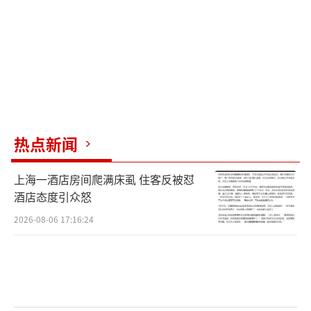
目标，符合现实条件和发展需要，传递出高质
量发展的决心和信心。
中国经济长期向好的趋
势没有改变，中国政府维护良好主权信用的能
力和决心也没有改变。
记者问：惠誉高度关注财政可持续性问
题，从财政赤字、地方政府债务、融资平台债
热点新闻
务等角度提出了风险上升的担忧，请您介绍一
下这方面的工作和考虑。
上海一酒店房间爬满床虱 住客反被怼
酒店态度引众怒
答：刚刚我谈到，适当的财政赤字有利于
2026-08-06 17:16:24
发挥政府举债融资积极作用，保持对经济社会
高质量发展的必要支撑。2024年安排全国财政
赤字4.06万亿元，比上年年初预算增加1800亿
元，预计赤字率3%，
与上年年初预算持平。这