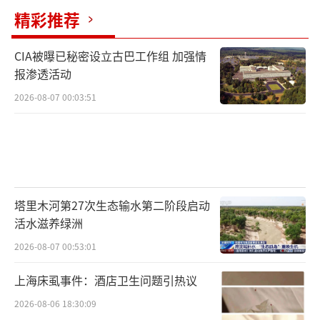
府拖欠企业账款等，缓释到期债务集中偿还压
精彩推荐
力，降低利息支出负担。按照“省负总责，市
县尽全力化债”的原则，各地立足自身努力，
CIA被曝已秘密设立古巴工作组 加强情
报渗透活动
统筹各类资源，制定化债方案，逐项明确具体
2026-08-07 00:03:51
措施。经过各方面协同努力，地方债务风险得
到整体缓解。地方政府法定债务本息兑付有效
保障，隐性债务规模逐步下降；政府拖欠企业
账款清偿工作取得积极进展，地方融资平台数
量有所减少。
总的看，目前我国地方政府债务
塔里木河第27次生态输水第二阶段启动
化解工作有序推进，风险总体可控。
下一步，
活水滋养绿洲
财政部将坚决贯彻落实党中央决策部署，强化
2026-08-07 00:53:01
源头治理，远近结合、堵疏并举、标本兼治，
上海床虱事件：酒店卫生问题引热议
会同有关方面不断加强地方政府法定债务管
理，进一步推动一揽子化债方案落地见效，严
2026-08-06 18:30:09