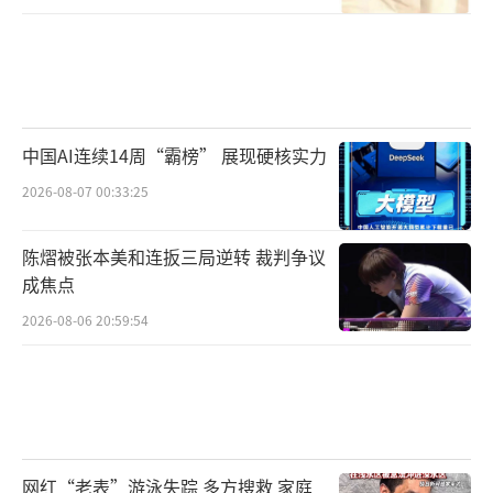
格违规违法举债问题监督问责，着力构建防范
化解隐性债务风险长效机制，加快建立同高质
量发展相适应的政府债务管理机制，在高质量
发展中逐步化解地方政府债务风险。惠誉下调
评级展望财政部回应。
中国AI连续14周“霸榜” 展现硬核实力
（责任编辑：卢其龙 CN070）
2026-08-07 00:33:25
陈熠被张本美和连扳三局逆转 裁判争议
成焦点
2026-08-06 20:59:54
网红“老表”游泳失踪 多方搜救 家庭