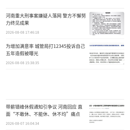
渲染“俄军做好了战斗的准备”。据路透社美
国时间23日晚间报道，美国一名不愿透露姓名
河南重大刑事案嫌疑人落网 警方不懈努
的五角大楼国防官员表示，俄罗斯总统普京已
力终见成果
集结80%的俄罗斯军队，并投入到对乌克兰发
2026-08-08 17:46:18
动“全面入侵”的准备工作中。
为增加满意率 城管局打12345投诉自己
据官员声称：“他们（俄罗斯军队）已经
五年造假被曝光
做好了充分的准备，如果他们得到命令，现在
2026-08-08 15:38:35
就可以出发。”但该官员并没有提供证据支持
这一说法。
五角大楼在当地时间23日早些时候证实，
俄军已经进入乌克兰东部两个“共和国”，似
带薪错峰休假通知引争议 河南回应 直
乎正在向乌克兰东部派遣更多军队。俄罗斯支
面“不敢休、不能休、休不均”痛点
持的两支民兵武装目前正在该地区与乌克兰军
2026-08-07 16:04:34