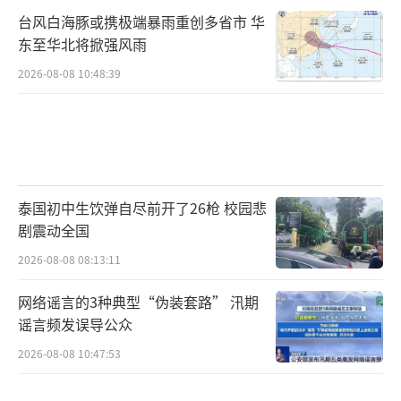
队交战。此前，在2月22日夜间，俄军的T-72B
台风白海豚或携极端暴雨重创多省市 华
3坦克已经驶入顿涅茨克人民共和国首府顿涅茨
东至华北将掀强风雨
克市，路透社记者亚历山大·埃尔莫琴科在现
2026-08-08 10:48:39
场拍摄到了照片。
顿涅次克的俄军T-72B3坦克图源：路透社
（责任编辑：李妍彬 CN092）
泰国初中生饮弹自尽前开了26枪 校园悲
剧震动全国
2026-08-08 08:13:11
网络谣言的3种典型“伪装套路” 汛期
谣言频发误导公众
2026-08-08 10:47:53