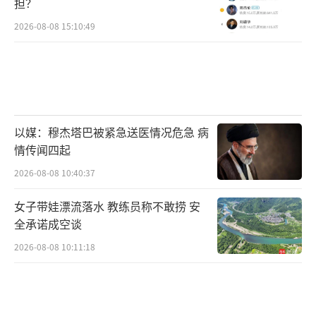
担？
2026-08-08 15:10:49
布林肯表示，俄罗斯已经做好了战斗的准
备，他同时警告俄罗斯称，如果俄罗斯全面入
侵乌克兰，俄罗斯总统普京将面临“长期后
果”。
布林肯接受NBC莱斯特·霍尔特采访
以媒：穆杰塔巴被紧急送医情况危急 病
情传闻四起
布林肯在节目中补充说，俄罗斯已经在乌
2026-08-08 10:40:37
克兰边境附近部署了军队，处于“最后的准备
女子带娃漂流落水 教练员称不敢捞 安
阶段”。布林肯说：“听着，我不能给出一个
全承诺成空谈
日期或确切的时间，但俄罗斯为了进攻进行的
2026-08-08 10:11:18
一切都准备已经就绪。”
除了布林肯以外，美国五角大楼也有官员