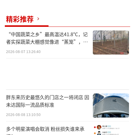
美国时间23日晚间，美国国务卿布林肯又
给出了俄军进攻的最新时间：今晚结束前。不
精彩推荐
过他没有说明是哪个时区的“今晚”。
“中国蔬菜之乡”最高温达41.8℃，记
在当地时间2月23日晚间接受据美国全国广
者实探蔬菜大棚感觉像进“蒸笼”，有
村民称只能凌晨两点起来干活
播公司（NBC）晚间节目采访时，当主持人莱
2026-08-07 13:26:40
斯特·霍尔特问布林肯，是否有理由相信，在
今晚结束之前，俄罗斯军队将全面入侵乌克
兰。布林肯回答说：“我认为如此（I d
o）。”
胖东来历史最悠久的门店之一将闭店 因
不过，布林肯并没有给出一个确切时间，
未达国际一流品质标准
当主持人并询问俄军全面进攻是“极大可能发
2026-08-08 13:10:50
生”还是“将会”发生时候。布林肯回应说，
多个明星演唱会取消 粉丝损失谁来承
他无法给出一个明确的时间或日期。