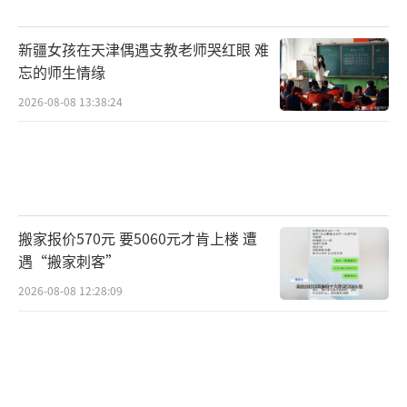
普京说，俄罗斯的命运可靠地掌握在人民
手中，这意味着目标将得到实现，国家安全得
新疆女孩在天津偶遇支教老师哭红眼 难
到保障。
忘的师生情缘
2026-08-08 13:38:24
普京表示：“毫无疑问，对俄罗斯的直接
攻击将导致潜在侵略者的失败和可怕的后
果。”
值得一提，就在普京发表讲话时，联合国
搬家报价570元 要5060元才肯上楼 遭
安理会就乌克兰问题再度连夜召开会议。会
遇“搬家刺客”
上，联合国秘书长古铁雷斯直接喊话普京“不
2026-08-08 12:28:09
要出兵”。
俄军是否今晚就会发起进攻？布林肯：我
认为如此