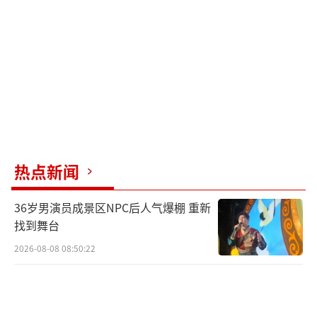
他补充说，俄罗斯认为，乌克兰人民享
有“自决权”是很重要的。
普京还说，“乌克兰政权将对可能发生的
流血事件负全部责任。”普京警告，如果乌克
兰局势受到外界干扰，俄罗斯将立即作出反
应。
热点新闻
普京说：“正义和真理站在俄罗斯一
36岁男演员成景区NPC后人气爆棚 重新
边。”
找到舞台
普京相信，俄罗斯军人将专业、勇敢地履
2026-08-08 08:50:22
行职责。他还敦促乌克兰军人立即放下武器回
家。