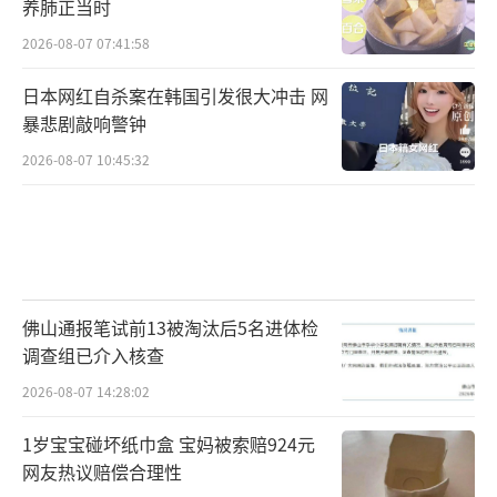
养肺正当时
2026-08-07 07:41:58
日本网红自杀案在韩国引发很大冲击 网
暴悲剧敲响警钟
2026-08-07 10:45:32
佛山通报笔试前13被淘汰后5名进体检
调查组已介入核查
2026-08-07 14:28:02
1岁宝宝碰坏纸巾盒 宝妈被索赔924元
网友热议赔偿合理性