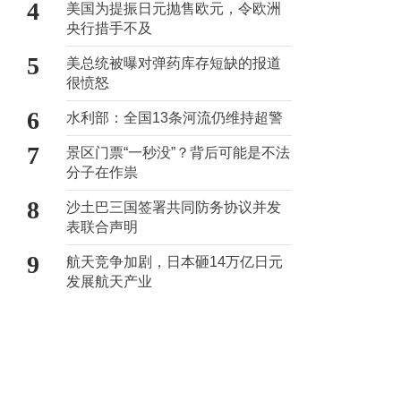
4
美国为提振日元抛售欧元，令欧洲
央行措手不及
5
美总统被曝对弹药库存短缺的报道
很愤怒
6
水利部：全国13条河流仍维持超警
7
景区门票“一秒没”？背后可能是不法
分子在作祟
8
沙土巴三国签署共同防务协议并发
表联合声明
9
航天竞争加剧，日本砸14万亿日元
发展航天产业