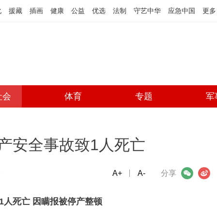
化
援藏
插画
健康
公益
优选
法制
守艺中华
应急中国
更多
社会
体育
专题
军
产安全事故致1人死亡
端
A+
微信
A-
微博
分享
1人死亡 因瞒报被停产整顿