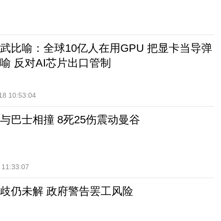
武比喻：全球10亿人在用GPU 把显卡当导弹
喻 反对AI芯片出口管制
18 10:53:04
与巴士相撞 8死25伤震动曼谷
 11:33:07
歧仍未解 政府警告罢工风险