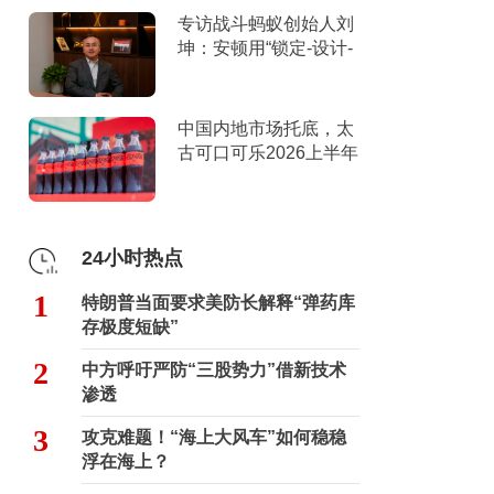
专访战斗蚂蚁创始人刘
坤：安顿用“锁定-设计-
击穿”跑出10倍增长
中国内地市场托底，太
古可口可乐2026上半年
营收创新高
24小时热点
1
特朗普当面要求美防长解释“弹药库
存极度短缺”
2
中方呼吁严防“三股势力”借新技术
渗透
3
攻克难题！“海上大风车”如何稳稳
浮在海上？