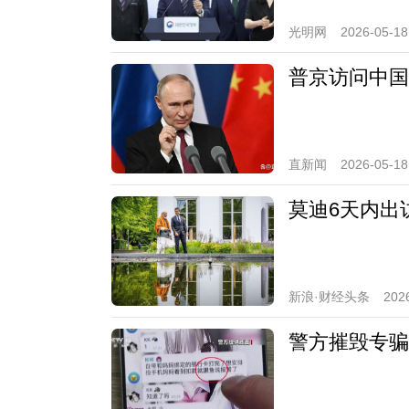
光明网
2026-05-18
普京访问中国
直新闻
2026-05-18
莫迪6天内出
新浪·财经头条
202
警方摧毁专骗