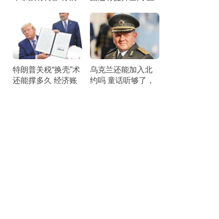
空压力剧增
面短板锤炼战力
特朗普关税“换壳”术
乌克兰还能加入北
还能撑多久 经济账
约吗 童话听够了，
本引发25州联合诉
该醒醒了。
讼