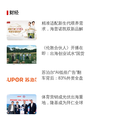
财经
精准适配新生代喂养需
求，海普诺凯双新品解
锁育儿新选择！
《伦敦合伙人》开播在
即：出海创业试水“国货
集群”模式，带动入境消
费反向种草
苏泊尔“AI低俗广告”翻
车背后：83%外资全盘
掌控，陷入流量内卷、
质量频发的负循环
体育营销成光伏出海重
地，隆基成为拜仁全球
官方合作伙伴