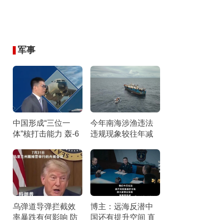
军事
中国形成“三位一
今年南海涉渔违法
体”核打击能力 轰-6
违规现象较往年减
N携惊雷-1导弹引关
少 伏季休渔成效显
注
著
乌弹道导弹拦截效
博主：远海反潜中
率暴跌有何影响 防
国还有提升空间 直