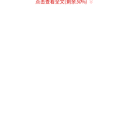
点击查看全文(剩余
50
%)
南预计5月21日左右零星开收，本轮降雨集中在
中西部、西南部等即将开收的地区，目前河南
已储备履带式收割机4.5万台套，日烘干能力达
到49.2万吨，提前做好应对准备。
江苏、安徽、山西预计5月20日—25日开
收，当前重点是防范降雨导致低洼农田积水和
涝渍灾害，避免后期发生严重倒伏；山东、河
北、陕西预计6月初开始收获，本轮降水利于小
麦生长发育。
专家建议，受降雨影响区域要及时研判阴
雨天气影响范围和程度，发挥农机应急作业服
务队、区域农机社会化服务中心、区域农业应
急救灾中心和各地烘干中心作用，加强履带式