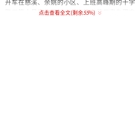
开车在慈溪、余姚的小区、上班高峰期的十字
路口等人员密集区域，多次擅自使用事先买来
点击查看全文(剩余
55
%)
的、未取得电信设备进网许可和无线电发射设
备型号核准的非法无线电通信设备（伪基
站），我们查下去，发现他一共群发某红木家
具广告信息达10余万条！”民警告诉记者。
据了解，2014年小圣刚刚从大学毕业，因
为学的是营销专业，所以在自己姐夫的家具店
帮帮忙、学生意经。
在询问中，小圣说，整件事都是他自己的
主意。因为平时没钱花了会时常问姐夫要，所
以他想利用“广告短信机”来群发广告短信，
让姐夫的店生意好一点，自己也可以从中学点