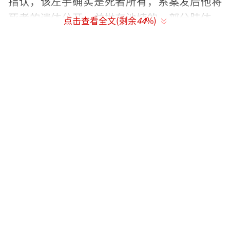
指认，该左手确实是死者所有，系案发后他将
死者的遗体分开，并抛在池塘的一部分肢体。
点击查看全文(剩余
44
%)
据悉，目前仍有其他肢体未找到。
据知情人透露，张某飞的作案动机疑似嫖
资纠纷引起的。案发前，张某飞到出租房约定
价格后，与该中年女子发生性关系。但事后张
某飞未付足嫖资，疑似少了100元，因此两人发
生纠纷。张某飞气急之下将该女子杀死，为了
防止尸体被人发现，他将死者分尸后，叫上儿
子张某来帮忙，准备将尸体逐步运走。10月28
日早上9点多，还到附近商店买了4个编织袋，
先后将遗体扔到离他出租房不远的池塘里。10
月28日下午，死者的朋友来找她，他们强行砸
锁进入房间，发现地上有大量血迹后报警。10