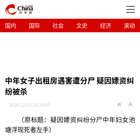
国内
国际
社会
文史
经济
滚动
中年女子出租房遇害遭分尸 疑因嫖资纠
纷被杀
2016-12-01 15:29:45
（原标题：疑因嫖资纠纷分尸中年妇女池
塘浮现死者左手）