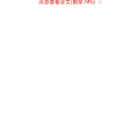
万象和南部省份。
点击查看全文(剩余
74
%)
在菲律宾，今年以来登革热在该国中部和
南部多个地区集中暴发。官方最新统计数字显
示，今年上半年菲全国已报告超过10.6万例登
革热病例，同比增长85%，其中至少450人死
亡。
马来西亚今年上半年登革热病例已累计超
6.2万例，较去年同期增加92.4%，其中93人死
于登革热，较去年同期的53人也增加了75%。
此外，新加坡今年的登革热病例也急速上
升，从年初到7月13日就已累计报告病例7374
例，超过去年全年病例数的两倍以上。