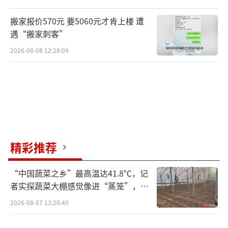
制伊蚊繁殖能力和病毒传播能力。马来西亚卫
搬家报价570元 要5060元才肯上楼 遭
生部曾于2017年在雪兰莪州试点这一计划，结
遇“搬家刺客”
果登革热病例降低了50%至80%。该国计划今
2026-08-08 12:28:09
年9月向更多州推广这一计划。
此外，马来西亚卫生部门还正在考虑使用
人工智能来帮助监测和预测登革热病例。卫生
部长祖基菲里·艾哈迈德说：“与被动反应相
比，我们采取更为积极主动的措施来控制（登
精彩推荐
革热疫情）。”（执笔记者：颜昊；参与记
者：王迪、袁梦晨、章建华、郁玮）
“中国蔬菜之乡”最高温达41.8℃，记
者实探蔬菜大棚感觉像进“蒸笼”，有
村民称只能凌晨两点起来干活
2026-08-07 13:26:40