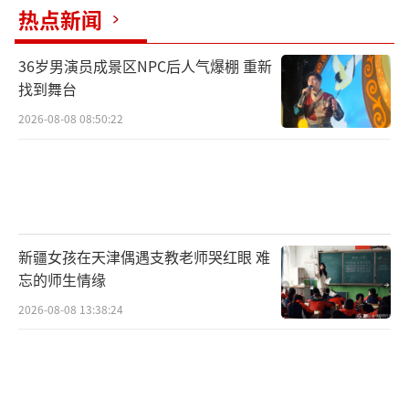
滋生。此外，一些居民防疫意识差、人口流动
热点新闻
频繁也是导致疫情蔓延的因素。越南卫生部要
36岁男演员成景区NPC后人气爆棚 重新
求各地医院对登革热患者进行分类，合理调配
找到舞台
医疗资源，以降低死亡率。
2026-08-08 08:50:22
菲律宾政府已在该国数个地区发布登革热
疫情警报，告知当地民众要采取灭蚊、身着长
袖衣服等保护措施，同时提醒受感染者及时就
医，希望公众借此提高警惕。根据历史经验，
新疆女孩在天津偶遇支教老师哭红眼 难
菲律宾每隔3至4年就会迎来一次登革热疫情高
忘的师生情缘
峰，菲政府预计今年登革热病例将会明显增
2026-08-08 13:38:24
多。
马来西亚近期已启动一项“释放注射了沃
尔巴克氏菌的伊蚊”计划，这种良性菌能够控