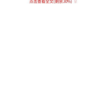
点击查看全文(剩余
30
%)
除”的情况。国安局局长则汇报了乌克兰针对
俄在乌间谍网络及破坏分子所采取的进一步反
制措施成效显著。泽连斯基强调，乌方正在推
动新一轮针对俄罗斯的制裁措施。
多家媒体报道称，
泽连斯基所指的乌方行
动就是25日针对俄总参谋部莫斯卡利克中将的
刺杀行动。