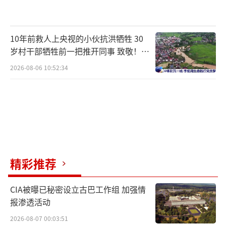
巴基斯坦一家农业研究公司的工作人员
说：“目前，我们没有替代选择。条约管辖的
河流不仅支持农作物，还支持城市、发电和数
10年前救人上央视的小伙抗洪牺牲 30
岁村干部牺牲前一把推开同事 致敬！送
百万人的生计。”
（责任编辑：傅鑫）
别！
2026-08-06 10:52:34
精彩推荐
CIA被曝已秘密设立古巴工作组 加强情
报渗透活动
2026-08-07 00:03:51