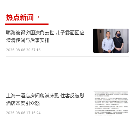
两位不愿透露姓名的印度政府官员说，印
度可能会在几个月内开始通过水渠把水引向本
热点新闻
国农场，同时规划可能需要四到七年才能完工
的水电站大坝。
曝黎彼得穷困潦倒去世 儿子露面回应
澄清传闻与后事安排
前不久退休的印度中央水资源委员会负责
2026-08-06 20:57:16
人沃赫拉说，印度将立即停止共享流经印度的
河流各处的水文流量等数据。他说：“没有这
些信息，他们就无法制订计划。”
经济学家说，不仅是农业，水资源短缺也
上海一酒店房间爬满床虱 住客反被怼
会影响发电，并有可能削弱经济。
酒店态度引众怒
纳迪姆·沙阿在信德省拥有一个150英亩的
2026-08-06 17:16:24
农场。他说，他还担心饮用水的问题。