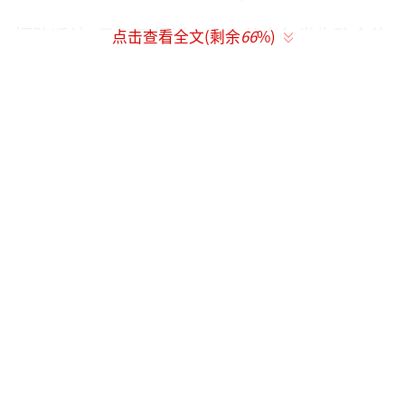
据路透社4月27日报道，在克什米尔发生致命的
点击查看全文(剩余
66
%)
武装袭击后，印度誓言切断上游的供水，这在
巴基斯坦引起恐慌。
40岁的巴基斯坦农民塔胡尔说：“如果他
们停止供水，这里都会变成沙漠，这整个国
家。”他说：“我们会饿死。”
他的农场占地近2公顷，位于巴基斯坦东南
部省份信德省。从那里，发源于中国西藏、蜿
蜒经过印度的印度河流入阿拉伯海。
塔胡尔的担忧得到了超过15名巴基斯坦农
民和其他几位专家的认同，特别是考虑到近年
来降雨不足。