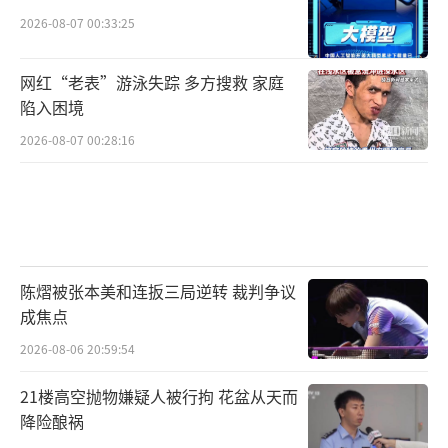
2026-08-07 00:33:25
网红“老表”游泳失踪 多方搜救 家庭
陷入困境
2026-08-07 00:28:16
陈熠被张本美和连扳三局逆转 裁判争议
成焦点
2026-08-06 20:59:54
21楼高空抛物嫌疑人被行拘 花盆从天而
降险酿祸