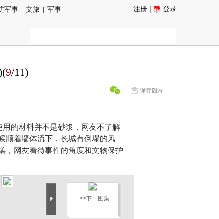
注册
|
登录
防军事
|
文旅
|
军事
(
9
/
11
)
保存图片
使用的材料并不是砂浆，网友不了解
候顺着墙体流下，长城有倒塌的风
缮，网友看待事件的角度和文物保护
>>下一图集