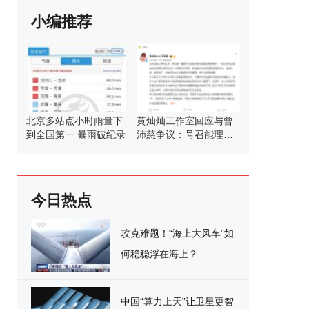
小编推荐
北京多站点小时雨量下
黄灿灿工作室回应与曾
到全国第一 暴雨破纪录
沛慈争议：号召能理智
发言
今日热点
攻克难题！“海上大风车”如
何稳稳浮在海上？
中国“算力上天”让卫星更智