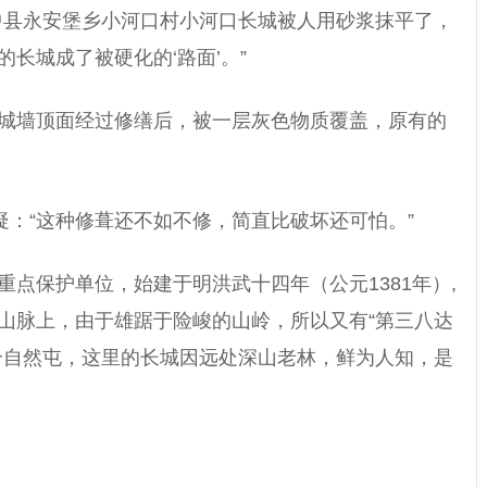
中县永安堡乡小河口村小河口长城被人用砂浆抹平了，
长城成了被硬化的‘路面’。”
城墙顶面经过修缮后，被一层灰色物质覆盖，原有的
疑：“这种修葺还不如不修，简直比破坏还可怕。”
点保护单位，始建于明洪武十四年（公元1381年）,
山脉上，由于雄踞于险峻的山岭，所以又有“第三八达
个自然屯，这里的长城因远处深山老林，鲜为人知，是