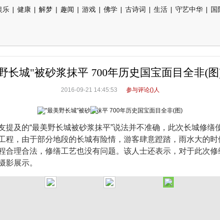
娱乐
|
健康
|
解梦
|
趣闻
|
游戏
|
佛学
|
古诗词
|
生活
|
守艺中华
|
国
野长城"被砂浆抹平 700年历史国宝面目全非(图)
2016-09-21 14:45:53
参与评论(
)人
友提及的“最美野长城被砂浆抹平”说法并不准确，此次长城修缮
工程，由于部分地段的长城有险情，游客肆意蹬踏，雨水大的时
程合理合法，修缮工艺也没有问题。该人士还表示，对于此次修
摄影展示。