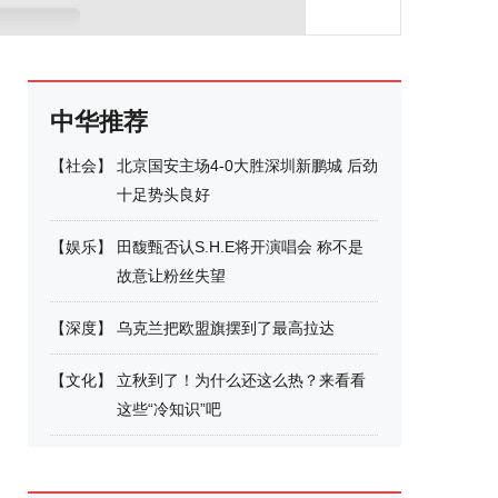
中华推荐
【
社会
】
北京国安主场4-0大胜深圳新鹏城 后劲
十足势头良好
【
娱乐
】
田馥甄否认S.H.E将开演唱会 称不是
故意让粉丝失望
【
深度
】
乌克兰把欧盟旗摆到了最高拉达
【
文化
】
立秋到了！为什么还这么热？来看看
这些“冷知识”吧