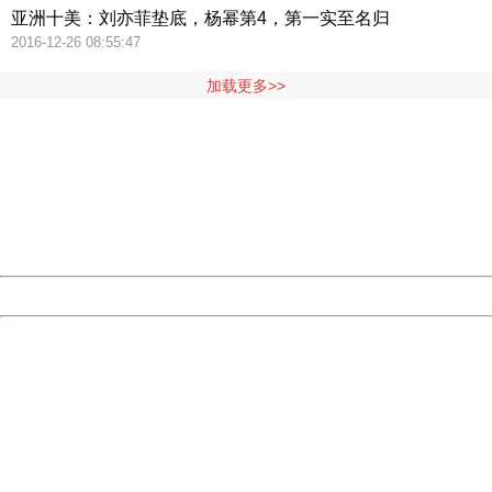
亚洲十美：刘亦菲垫底，杨幂第4，第一实至名归
2016-12-26 08:55:47
加载更多>>
404 Not Found
Sorry for the inconvenience.
Please report this message and include the following
information to us.
Thank you very much!
URL:
http://3g.china.com:8080/act/news/11127798/20160921
Server:
cms-9-158
Date:
2026/08/08 07:39:12
Powered by China
China
404 Not Found
Sorry for the inconvenience.
Please report this message and include the following
information to us.
Thank you very much!
URL:
http://3g.china.com:8080/act/news/11127798/20160921
Server:
cms-9-158