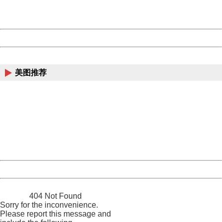
URL:
http://3g.china.com:8080/act/news/11127798/20160921
Server:
cms-9-158
Date:
2026/08/08 07:39:12
Powered by China
China
美图推荐
404 Not Found
Sorry for the inconvenience.
Please report this message and include the following
information to us.
Thank you very much!
URL:
http://3g.china.com:8080/act/news/11127798/20160921
Server:
cms-9-158
Date:
2026/08/08 07:39:12
Powered by China
China
404 Not Found
Sorry for the inconvenience.
Please report this message and