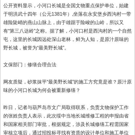
公开资料显示，小河口长城是全国文物重点保护单位，始建
于明洪武十四年（公元1381年）,坐落在永安堡乡西沟村一带
雄险陡峭的燕山山脉上，由于雄踞于险峻的山岭，所以又
有“第三八达岭”之称。据了解，小河口村是西沟村的一个自然
屯，这里的长城因远处深山老林，鲜为人知，是原汁原味的
野长城，被誉为“最美野长城”。
文保部门：修缮合理合法
网友质疑，砂浆抹平“最美野长城”的施工方究竟是谁？原汁原
味的小河口长城为何会被重新修缮？
昨日，记者与葫芦岛市文广局取得联系，负责文物保护工作
的张姓负责人表示，此次绥中当地长城维修工程的申报由省
和国家相关部门审批，根据规定，涉及长城修缮工程需国家
审核立项后，通过招投标寻找有资质的设计单位和施工单位