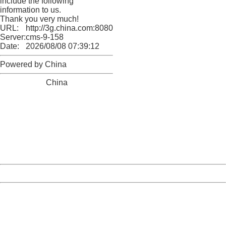
include the following
information to us.
Thank you very much!
URL:
http://3g.china.com:8080/act/news/11127798/20160921
Server:
cms-9-158
Date:
2026/08/08 07:39:12
Powered by China
China
404 Not Found
Sorry for the inconvenience.
Please report this message and include the following
information to us.
Thank you very much!
URL:
http://3g.china.com:8080/act/news/11127798/20160921
Server:
cms-9-158
Date:
2026/08/08 07:39:12
Powered by China
China
404 Not Found
Sorry for the inconvenience.
Please report this message and include the following