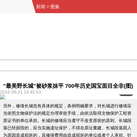
新闻
>
图集
404 Not Found
Sorry for the inconvenience.
Please report this message and include the following
information to us.
Thank you very much!
URL:
http://3g.china.com:8080/act/news/11127798/20160921
Server:
cms-9-158
Date:
2026/08/08 07:39:12
Powered by China
China
"最美野长城"被砂浆抹平 700年历史国宝面目全非(图)
2016-09-21 14:45:53
<
1
/10>
另外，修缮长城也有具体的规定，条例明确要求，对长城进行修缮应
当依照文物保护法的规定办理审批手续，由依法取得文物保护工程资
质证书的单位承担。长城的修缮应当遵守不改变原状的原则。长城段
落已经损毁的，应当实施遗址保护，不得在原址重建。长城段落因人
为原因造成损坏的，其修缮费用由造成损坏的单位或者个人承担。针