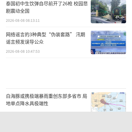
泰国初中生饮弹自尽前开了26枪 校园悲
剧震动全国
2026-08-08 08:13:11
网络谣言的3种典型“伪装套路” 汛期
谣言频发误导公众
2026-08-08 10:47:53
白海豚或携极端暴雨重创东部多省市 局
地单点降水具极端性
2026-08-08 08:51:57
贾国龙押注新赛道 开业3小时售罄 鲜羊