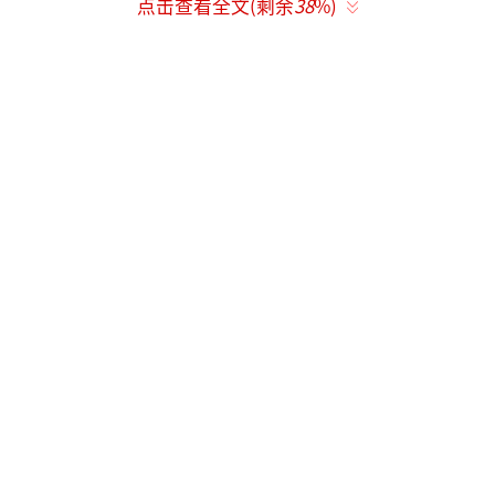
点击查看全文(剩余
38
%)
务，搭建闭环监管体系。执法采用多形式现场
检查搭配远程管控，严查船舶污染违法。联动
多部门打通“船—港—城”污染物处置链条，
严查弄虚作假，抓实岸电、尾气与船舶降碳管
控。
科技赋能成为本次行动亮点。海事部门运
用燃油快检设备、无人机、嗅探设备、岸基监
控等设施，搭建立体化尾气监测网络，精准排
查不合格燃油、溯源超标排放行为，大幅提升
监管执法效能，以数字化手段筑牢环渤海海域
生态防护屏障。
（责任编辑：zx0204）