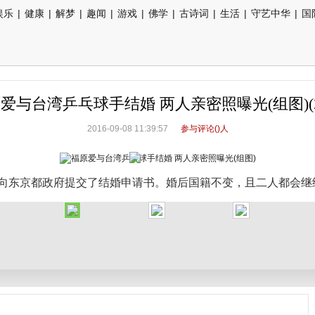
娱乐
|
健康
|
解梦
|
趣闻
|
游戏
|
佛学
|
古诗词
|
生活
|
守艺中华
|
国
爱与台湾乒乓球手结婚 两人亲密照曝光(组图)(
2016-09-08 11:39:57
参与评论(
)人
向东京都政府提交了结婚申请书。婚后国籍不变，且二人都会继