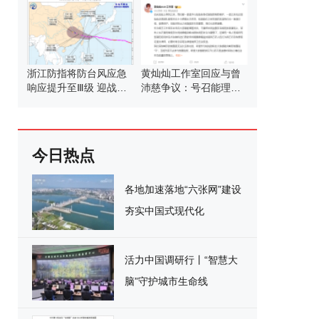
浙江防指将防台风应急
黄灿灿工作室回应与曾
响应提升至Ⅲ级 迎战强
沛慈争议：号召能理智
台风“白海豚”
发言
今日热点
各地加速落地“六张网”建设
夯实中国式现代化
活力中国调研行丨“智慧大
脑”守护城市生命线