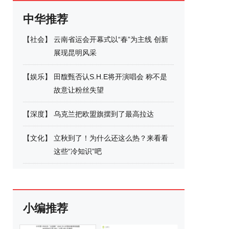
中华推荐
【
社会
】
云南省运会开幕式以“春”为主线 创新
展现昆明风采
【
娱乐
】
田馥甄否认S.H.E将开演唱会 称不是
故意让粉丝失望
【
深度
】
乌克兰把欧盟旗摆到了最高拉达
【
文化
】
立秋到了！为什么还这么热？来看看
这些“冷知识”吧
小编推荐