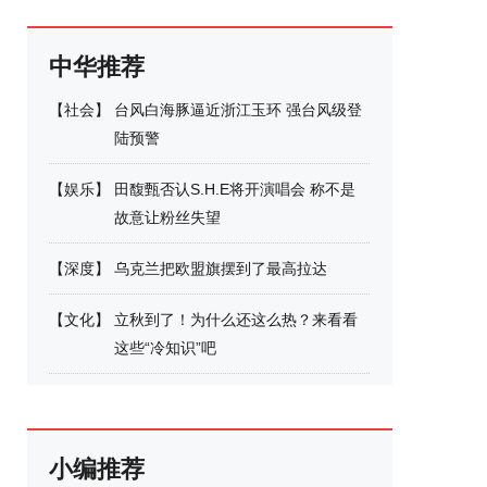
中华推荐
【
社会
】
台风白海豚逼近浙江玉环 强台风级登
陆预警
【
娱乐
】
田馥甄否认S.H.E将开演唱会 称不是
故意让粉丝失望
【
深度
】
乌克兰把欧盟旗摆到了最高拉达
【
文化
】
立秋到了！为什么还这么热？来看看
这些“冷知识”吧
小编推荐