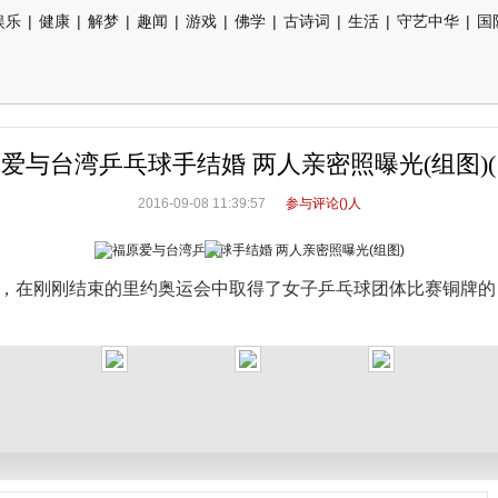
娱乐
|
健康
|
解梦
|
趣闻
|
游戏
|
佛学
|
古诗词
|
生活
|
守艺中华
|
国
爱与台湾乒乓球手结婚 两人亲密照曝光(组图)(
2016-09-08 11:39:57
参与评论(
)人
道，在刚刚结束的里约奥运会中取得了女子乒乓球团体比赛铜牌