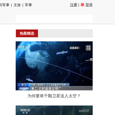
注册
|
登录
防军事
|
文旅
|
军事
热图精选
为何要将千颗卫星送入太空？