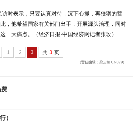
采访时表示，只要认真对待，沉下心抓，再狡猾的营
为此，他希望国家有关部门出手，开展源头治理，同时
这一大痛点。（经济日报·中国经济网记者张玫）
1
2
3
共
3
页
(
责任编辑
：梁云娇 CN079)
员费
行）