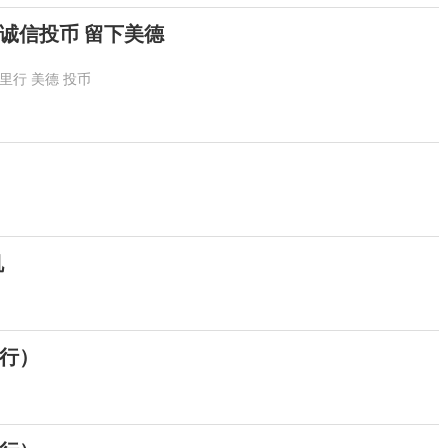
诚信投币 留下美德
里行
美德
投币
机
行）