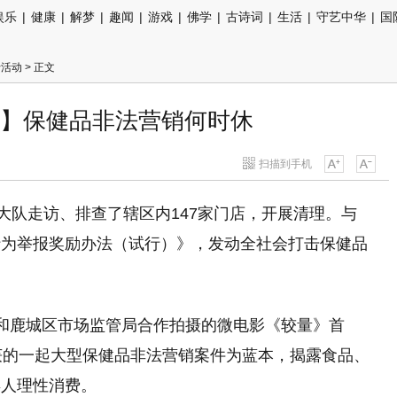
娱乐
|
健康
|
解梦
|
趣闻
|
游戏
|
佛学
|
古诗词
|
生活
|
守艺中华
|
国
行活动
> 正文
】保健品非法营销何时休
扫描到手机
大队走访、排查了辖区内147家门店，开展清理。与
行为举报奖励办法（试行）》，发动全社会打击保健品
和鹿城区市场监管局合作拍摄的微电影《较量》首
获的一起大型保健品非法营销案件为蓝本，揭露食品、
年人理性消费。