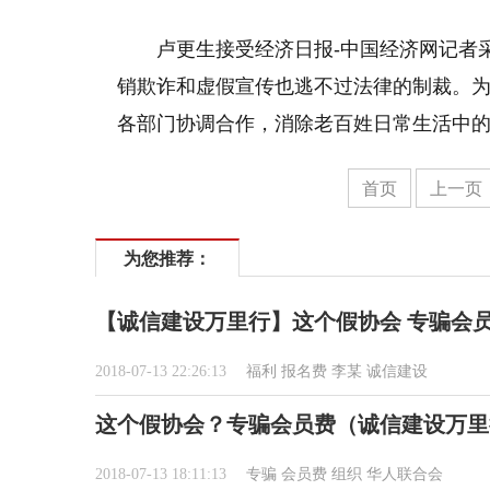
卢更生接受经济日报-中国经济网记者
销欺诈和虚假宣传也逃不过法律的制裁。
各部门协调合作，消除老百姓日常生活中的
首页
上一页
为您推荐：
【诚信建设万里行】这个假协会 专骗会
2018-07-13 22:26:13
福利
报名费
李某
诚信建设
这个假协会？专骗会员费（诚信建设万里
2018-07-13 18:11:13
专骗
会员费
组织
华人联合会