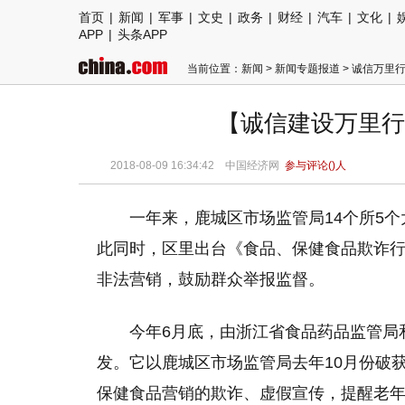
首页
|
新闻
|
军事
|
文史
|
政务
|
财经
|
汽车
|
文化
|
APP
|
头条APP
当前位置：
新闻
>
新闻专题报道
>
诚信万里
【诚信建设万里行
2018-08-09 16:34:42
中国经济网
参与评论(
)人
一年来，鹿城区市场监管局14个所5个
此同时，区里出台《食品、保健食品欺诈
非法营销，鼓励群众举报监督。
今年6月底，由浙江省食品药品监管局
发。它以鹿城区市场监管局去年10月份破
保健食品营销的欺诈、虚假宣传，提醒老