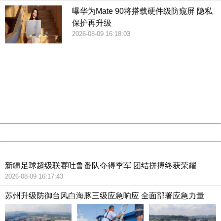
一年来，鹿城区市场监管局14个所5个大队走访、排查了辖区
曝华为Mate 90将搭载硬件级防窥屏 隐私
内147家门店，开展清理。与此同时，区里出台《食品、保健
保护再升级
食品欺诈行为举报奖励办法（试行）》，发动全社会打击保
2026-08-09 16:18:03
健品非法营销，鼓励群众举报监督。
404 Not Found
Sorry for the inconvenience.
Please report this message and include the following
今年6月底，由浙江省食品药品监管局和鹿城区市场监管局合
information to us.
作拍摄的微电影《较量》首发。它以鹿城区市场监管局去年
Thank you very much!
URL:
http://3g.china.com:8080/act/news/13002144/20180809
10月份破获的一起大型保健品非法营销案件为蓝本，揭露食
Server:
cms-9-157
品、保健食品营销的欺诈、虚假宣传，提醒老年人理性消
Date:
2026/08/09 16:24:17
费。
Powered by China
China
卢更生接受经济日报-中国经济网记者采访时表示，只要认真
新疆足球超级联赛吐鲁番队夺得季军 团结拼搏终获荣耀
对待，沉下心抓，再狡猾的营销欺诈和虚假宣传也逃不过法
2026-08-09 16:17:43
律的制裁。为此，他希望国家有关部门出手，开展源头治
理，同时各部门协调合作，消除老百姓日常生活中的这一大
苏州升级防御台风白海豚三级应急响应 全面部署应急力量
痛点。（经济日报·中国经济网记者张玫）