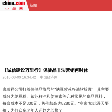
新闻
404 Not Found
Sorry for the inconvenience.
Please report this message and include the following
information to us.
Thank you very much!
URL:
http://3g.china.com:8080/act/news/13002144/20180809
Server:
cms-9-157
Date:
2026/08/09 16:24:17
Powered by China
China
【诚信建设万里行】保健品非法营销何时休
2018-08-09 16:34:42
中国经济网
康瑞祥公司打着保健品旗号的“纳豆紫苏籽油软胶囊”，其主要
成分为纳豆粉、紫苏籽油和姜黄素等几种常见的食品原料，
每盒成本不足300元，售价却高达8280元。“商家”如此漫天要
价，为何众多老年人还趋之若鹜？