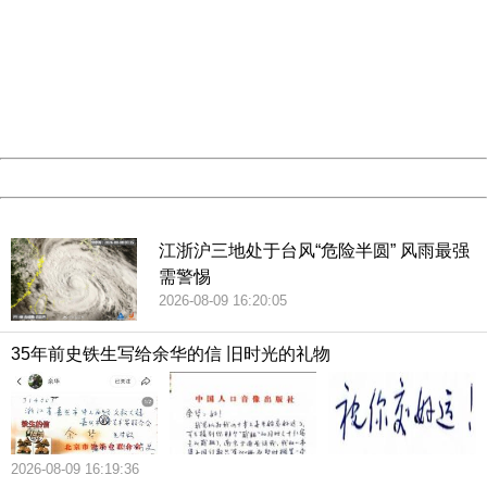
404 Not Found
Sorry for the inconvenience.
浙江康瑞祥生物医药科技集团有限公司10多年前在温州“诞
Please report this message and include the following
information to us.
生”，如今总部“驻扎”杭州，下设6家子公司，有400多家门
Thank you very much!
店，共1300多人，已经形成一个完整的产业链。温州德马康
URL:
http://3g.china.com:8080/act/news/13002144/20180809
Server:
cms-9-157
之源健康管理有限公司作为总公司与门店之间的“桥梁”，门店
Date:
2026/08/09 16:24:17
的营业收入由它直接转给总公司，而一旦门店被查处或是有
Powered by China
其他损失，立即与总公司“切断”关系，由门店独立承担责任，
以此“保护”总公司躲避监管。
China
江浙沪三地处于台风“危险半圆” 风雨最强
去年5月份，温州鹿城区针对问题保健食品、医疗器械等顽疾
需警惕
2026-08-09 16:20:05
开展专项整治。同时，对辖区营销保健食品、医疗器械的会
议场所、店堂商铺及其他场所开展全面摸底，在市区21家大
35年前史铁生写给余华的信 旧时光的礼物
中型宾馆酒店全部安装高清录音录像监控设备，派“卧底”打入
内部，让全区100余家旅行社负责人签署承诺书等，多管齐下
才让康瑞祥之类的企业浮出水面。
2026-08-09 16:19:36