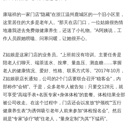
康瑞祥的一家门店“隐藏”在浙江温州鹿城区的一个旧小区里，
这里居住的大多是老年人。“那天在店门口，一位姑娘很热情
地邀我进去免费做健康养生，还送了小礼物。”A阿姨说，工
作人员跟她唠嗑、问寒问暖，让她很开心。
Z姑娘是这家门店的业务员。“上班前没有培训。主要任务是
陪老人们聊天、端茶送水、按摩、量血压、测血糖……掌握
老人的健康情况、爱好、性格、联系方式等。”2017年10月，
Z姑娘获店长通知，公司的2个门店要联合召开“稳客会”，内
部称作“会销”。于是，众多老年人被告知：只要交128元，就
可享受“高端手表+名医专家+身体体检”的套餐。体检结果全部
被公司收走。在这个过程中，门店还会以发放“护颈枕”“五行
健康养生表”为诱饵吸引老年人前来参加“体检报名会”。然后
就是“专家”诊疗“唬”住老人，“量身定制”为其“下猛药”。