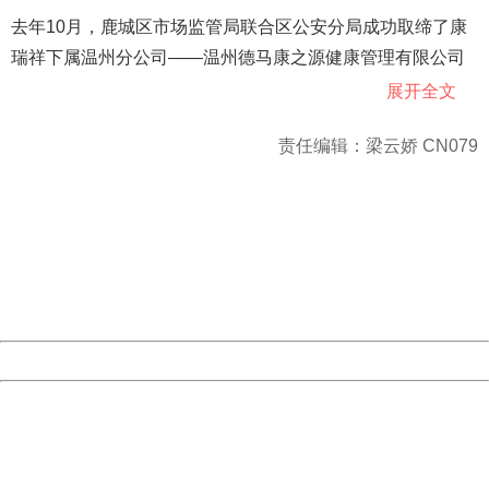
去年10月，鹿城区市场监管局联合区公安分局成功取缔了康
瑞祥下属温州分公司——温州德马康之源健康管理有限公司
组织的保健品会议营销场所，当场控制该团伙虚假专家及骨
展开全文
干成员14人，涉案金额近800万元。而Z姑娘正是以门店业务
责任编辑：梁云娇 CN079
员的身份“潜伏”在该团伙内的鹿城区市场监管局执法人员。
404 Not Found
Sorry for the inconvenience.
Z姑娘告诉经济日报-中国经济网记者，她所在的门店有三四
Please report this message and include the following
名业务员，每人手里都有四五十位老年人名单，信息非常详
information to us.
Thank you very much!
尽。在“卧底”半个多月里，她摸清了保健品非法会议营销的套
URL:
http://3g.china.com:8080/act/news/13002144/20180809
Server:
cms-9-157
路，收集了不少视频、录音等证据。
Date:
2026/08/09 16:24:17
Powered by China
其实，该案只是鹿城区市场监管局打击保健品欺诈和虚假宣
传典型案例中的一起。近年来，类似的食品和保健食品违法
China
404 Not Found
营销屡打不绝，特别是针对老年人的违法营销宣传、欺诈销
Sorry for the inconvenience.
售食品和保健食品的行为，已成为食品安全领域的“顽疾”和公
Please report this message and include the following
information to us.
害。