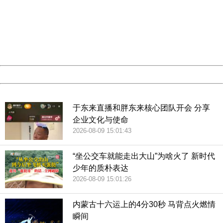
Sorry for the inconvenience.
Please report this message and include the following
information to us.
Thank you very much!
URL:
http://3g.china.com:8080/act/news/13002144/20180809
Server:
cms-9-157
Date:
2026/08/09 16:24:17
Powered by China
China
于东来直播和胖东来核心团队开会 分享
企业文化与使命
2026-08-09 15:01:43
“坐公交车就能走出大山”为啥火了 新时代
少年的质朴表达
2026-08-09 15:01:26
内蒙古十六运上的4分30秒 马背点火燃情
瞬间