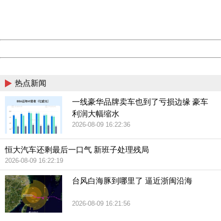
Thank you very much!
URL:
http://3g.china.com:8080/act/news/13002144/20180809
Server:
cms-9-157
鹿城区市场监管局局长卢更生对保健品非法营销深恶痛
Date:
2026/08/09 16:24:17
绝，“老年人被‘洗脑’，花费大量退休金购买保健品，并且不
Powered by China
愿意接受正规医院的治疗，迷信保健品功效，导致病情延
China
误，甚至危及生命。同时这也破坏家庭和谐，制造家庭矛
盾，被‘洗脑’的老年人往往埋怨子女不孝顺”。
热点新闻
一线豪华品牌卖车也到了亏损边缘 豪车
保健品欺诈和虚假宣传主要有会议营销和旅行营销两种方
利润大幅缩水
式，表面上看是老年人自愿购买，其实存在欺诈、虚假宣传
2026-08-09 16:22:36
等违法行为，但取证非常难。卖保健品的商家不仅研究老年
恒大汽车还剩最后一口气 新班子处理残局
人的心理，对市场监管的传统打击方式也很了解。他们专找
2026-08-09 16:22:19
老年人居住多的小区“落脚”，通过租会场、设生活馆、开健康
讲座，或者到一些公园等老年人集中的地方发传单，利用发
台风白海豚到哪里了 逼近浙闽沿海
小礼品、免费参观旅游等方式骗取老年人信任，销售高价保
2026-08-09 16:21:56
健品。