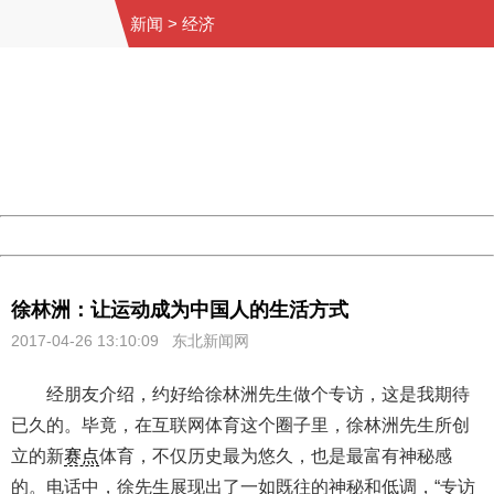
新闻
>
经济
404 Not Found
Sorry for the inconvenience.
Please report this message and include the following
information to us.
Thank you very much!
URL:
http://3g.china.com:8080/act/news/11155042/20170426
Server:
cms-9-157
Date:
2026/08/07 09:32:12
Powered by China
China
徐林洲：让运动成为中国人的生活方式
2017-04-26 13:10:09
东北新闻网
经朋友介绍，约好给徐林洲先生做个专访，这是我期待
已久的。毕竟，在互联网体育这个圈子里，徐林洲先生所创
立的新
赛点
体育，不仅历史最为悠久，也是最富有神秘感
的。电话中，徐先生展现出了一如既往的神秘和低调，“专访