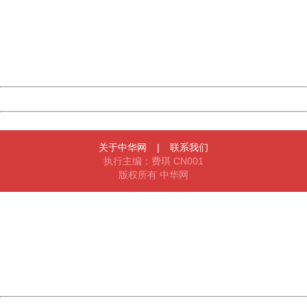
Sorry for the inconvenience.
Please report this message and include the following
information to us.
Thank you very much!
URL:
http://3g.china.com:8080/act/news/11155042/20170426
Server:
cms-9-157
Date:
2026/08/07 09:32:12
Powered by China
China
关于中华网
|
联系我们
执行主编：费琪 CN001
版权所有 中华网
404 Not Found
Sorry for the inconvenience.
Please report this message and include the following
information to us.
Thank you very much!
URL:
http://3g.china.com:8080/act/news/11155042/20170426
Server:
cms-9-157
Date:
2026/08/07 09:32:12