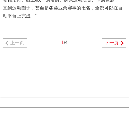
直到运动圈子，甚至是各类业余赛事的报名，全都可以在百
动平台上完成。“
1
/4
上一页
下一页
404 Not Found
Sorry for the inconvenience.
Please report this message and include the following
information to us.
Thank you very much!
URL:
http://3g.china.com:8080/act/news/11155042/20170426
Server:
cms-9-157
Date:
2026/08/07 09:32:12
Powered by China
China
404 Not Found
Sorry for the inconvenience.
Please report this message and include the following