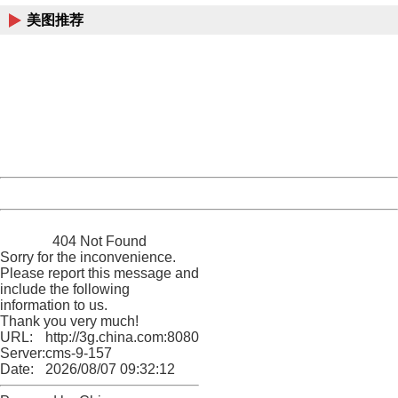
美图推荐
404 Not Found
Sorry for the inconvenience.
Please report this message and include the following
information to us.
Thank you very much!
URL:
http://3g.china.com:8080/act/news/11155042/20170426
Server:
cms-9-157
Date:
2026/08/07 09:32:12
Powered by China
China
404 Not Found
Sorry for the inconvenience.
Please report this message and
include the following
information to us.
Thank you very much!
URL:
http://3g.china.com:8080/act/news/11155042/20170426
Server:
cms-9-157
Date:
2026/08/07 09:32:12