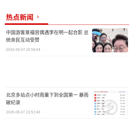
热点新闻
中国游客景福宫偶遇李在明一起合影 总
统亲民互动受赞
2026-08-07 20:58:04
“雪龙2”号实验室主任夏寅月：
重力柱一
共分四节，每节是5.5米。现在看到这两个黑色
北京多站点小时雨量下到全国第一 暴雨
的管子都是它的主管，通过黄色接头给它连接
破纪录
起来。这些塑料的这些管是它的内管，岩芯的
2026-08-07 23:51:40
样品存储在内管里面，每层外管里面都套一节
内管，整个内管形成一个整体，这样取出来的