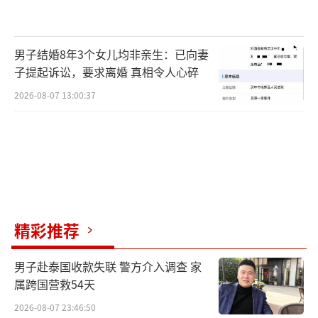
样品就是一个完整的样品。
男子结婚8年3个女儿均非亲生：已向妻
子提起诉讼，要求离婚 真相令人心碎
2026-08-07 13:00:37
把内外管连接起来，听起来很简单，但是
精彩推荐
操作起来可真不容易。5米多长的一节外管，就
男子赴泰国收款失联 警方介入调查 家
有206公斤，每个连接头也有60公斤重，当内管
属跨国营救54天
连接后，要完全依靠人力推动进行组装。为了
2026-08-07 23:46:50