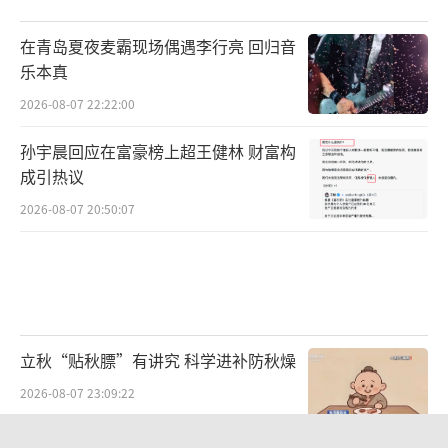
黄色的小重锤先触底，激发释放器开关并脱
在青岛夏夜麦霸现场偶遇李行亮 回归音
钩，重力柱自由落体，依靠自身重力扎入到海
乐本真
底进行地质取样。随着黄色的小重锤入水，重
2026-08-07 22:22:00
力柱一点点调整到正确位置。
孙宇晨回应在富豪榜上超王健林 财富构
成引热议
2026-08-07 20:50:07
立秋“贴秋膘”有讲究 科学进补防秋燥
2026-08-07 23:09:22
凌晨六点，重力柱开始下放作业。