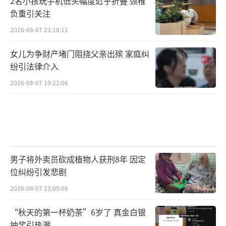
2名小孩玩手机低头幅度近乎折叠 颈椎
地球“打针”，怎么才能保证不打偏呢？船上
负重引关注
启动了动力定位系统。
2026-08-07 23:18:11
“雪龙2”号大副祝鹏涛：
像重力柱作业，
女儿为争财产堵门阻挠父亲出殡 家庭纠
对船舶的位置精度要求比较高，海况条件比较
纷引法律介入
好，定位精度现在误差大概在10公分左右。
2026-08-07 19:22:06
男子将外卖员砍成植物人获刑8年 因定
位纠纷引发悲剧
2026-08-07 23:05:06
“秋天的第一杯奶茶”6岁了 真金白银
抽奖引热潮