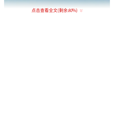
点击查看全文(剩余
80
%)
重力柱取样：给地球“打针”
在阿蒙森海进行重力柱取样，队员们对这
项作业，有个很形象的说法，叫做
给地球“打
针”。
虽说是“打针”，其实是个重型项目，
从组装、下放到回收，前前后后经历了超过20
个小时。