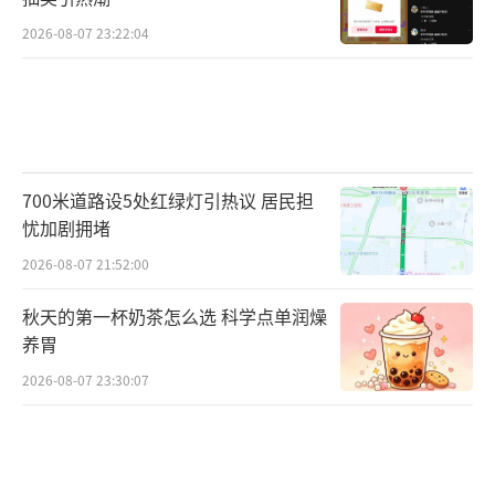
户外开始飘雪，凌晨三点半，重力柱作业
2026-08-07 23:22:04
正式开始。重力柱放在支撑架，通过翻转机构
和船尾的6吨吊从船舷内侧移动到船舷外侧，最
关键的就是要步调相同，精密配合。
700米道路设5处红绿灯引热议 居民担
忧加剧拥堵
2026-08-07 21:52:00
秋天的第一杯奶茶怎么选 科学点单润燥
养胃
2026-08-07 23:30:07
根据操作流程，先用地质缆按稳定的速
度，把重力柱下放到距离海底9米的位置，此时