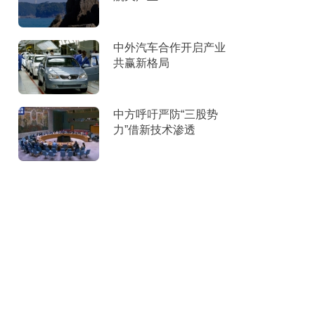
中外汽车合作开启产业
共赢新格局
中方呼吁严防“三股势
力”借新技术渗透