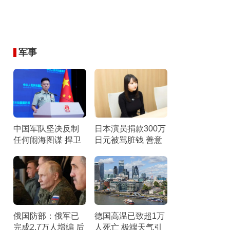
军事
中国军队坚决反制
日本演员捐款300万
任何闹海图谋 捍卫
日元被骂脏钱 善意
黄岩岛主权
遭误解
俄国防部：俄军已
德国高温已致超1万
完成2.7万人增编 后
人死亡 极端天气引