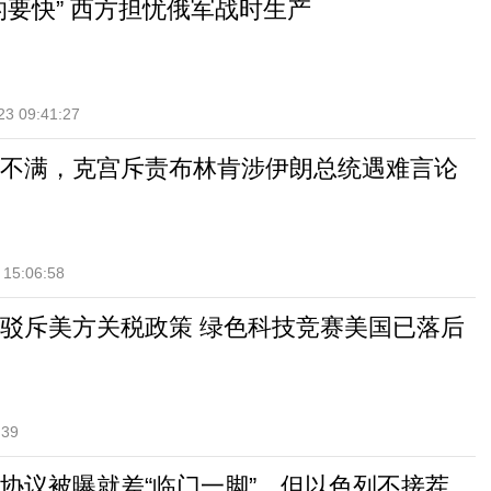
的要快” 西方担忧俄军战时生产
23 09:41:27
不满，克宫斥责布林肯涉伊朗总统遇难言论
 15:06:58
驳斥美方关税政策 绿色科技竞赛美国已落后
:39
协议被曝就差“临门一脚”，但以色列不接茬