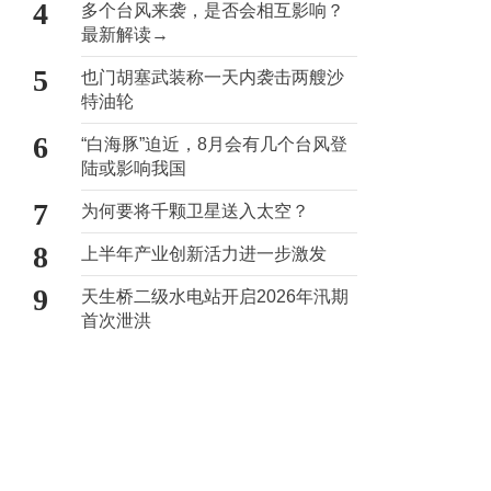
4
多个台风来袭，是否会相互影响？
最新解读→
5
也门胡塞武装称一天内袭击两艘沙
特油轮
6
“白海豚”迫近，8月会有几个台风登
陆或影响我国
7
为何要将千颗卫星送入太空？
8
上半年产业创新活力进一步激发
9
天生桥二级水电站开启2026年汛期
首次泄洪