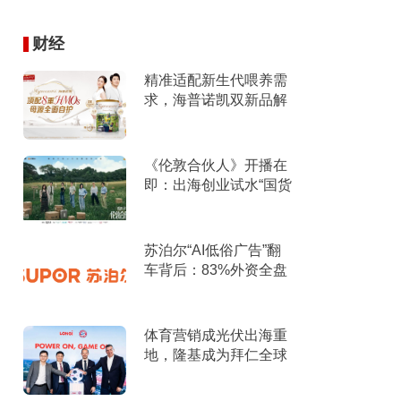
财经
精准适配新生代喂养需
求，海普诺凯双新品解
锁育儿新选择！
《伦敦合伙人》开播在
即：出海创业试水“国货
集群”模式，带动入境消
费反向种草
苏泊尔“AI低俗广告”翻
车背后：83%外资全盘
掌控，陷入流量内卷、
质量频发的负循环
体育营销成光伏出海重
地，隆基成为拜仁全球
官方合作伙伴