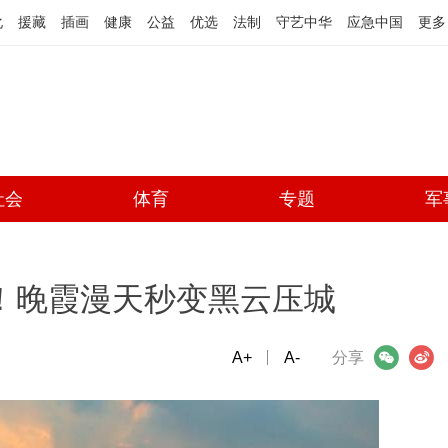
化
援藏
插画
健康
公益
优选
法制
守艺中华
应急中国
更多
社会
体育
专题
军
”！晚霞漫天秒变黑云压城
A+
微信
A-
微博
分享