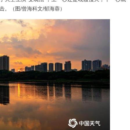
击。（图/曾海科文/郁海蓉）