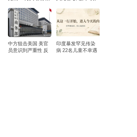
勤与指挥系统优化
发粮食短缺担忧
中方狙击美国 美官
印度暴发罕见传染
员意识到严重性 反
病 22名儿童不幸遇
制措施精准打击
难