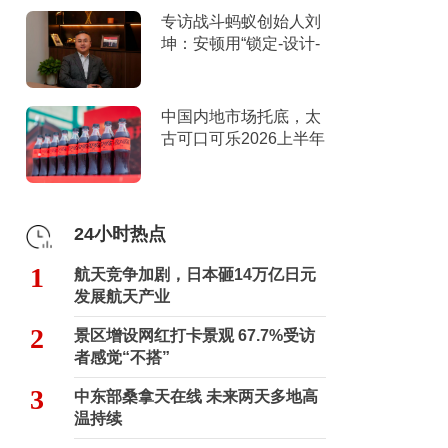
专访战斗蚂蚁创始人刘
坤：安顿用“锁定-设计-
击穿”跑出10倍增长
中国内地市场托底，太
古可口可乐2026上半年
营收创新高
24小时热点
1
航天竞争加剧，日本砸14万亿日元
发展航天产业
2
景区增设网红打卡景观 67.7%受访
者感觉“不搭”
3
中东部桑拿天在线 未来两天多地高
温持续